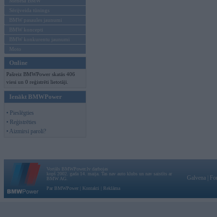
Mēneša BMW
Sērijveida tūnings
BMW pasaules jaunumi
BMW koncepti
BMW konkurentu jaunumi
Moto
Online
Pašreiz BMWPower skatās 406
viesi un 0 reģistrēti lietotāji.
Ienākt BMWPower
• Pieslēgties
• Reģistrēties
• Aizmirsi paroli?
Vortāls BMWPower.lv darbojas
kopš 2002. gada 14. maija. Tas nav auto klubs un nav saistīts ar
Galvena
|
Fo
BMW AG.
Par BMWPower
|
Kontakti
|
Reklāma