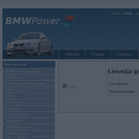
Sveiks,
Viesi!
Ie
Galvenā
Forums
Galerijas
Ziņas un raksti
Lietotāja g
BMW modeļu jaunumi
BMW testi
Tehnoloģijas & sasniegumi
Lietotājvārds:
Offline
BMW Latvijā
Ziņojumi forumā:
MINI
Rolls-Royce
Pasākumi
Vadāmības tests
Autosports
BMWPower aktuāli
Reklāmas raksti