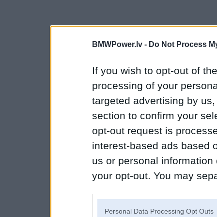
BMWPower.lv -
Do Not Process My
If you wish to opt-out of the
processing of your personal
targeted advertising by us
section to confirm your sel
opt-out request is proces
interest-based ads based o
us or personal information d
your opt-out. You may separ
disclosure of your personal
IAB’s list of downstream pa
Personal Data Processing Opt Outs