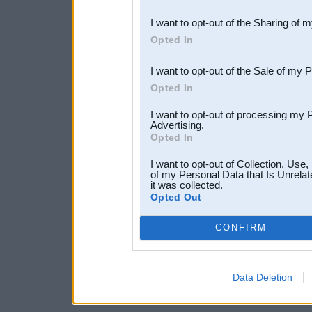
also be disclosed by us to 
I want to opt-out of the Sharing of 
Downstream Participants
th
Opted In
third parties.
I want to opt-out of the Sale of my 
Opted In
I want to opt-out of processing my 
Advertising.
Opted In
I want to opt-out of Collection, Use
of my Personal Data that Is Unrelat
it was collected.
Opted Out
CONFIRM
Data Deletion