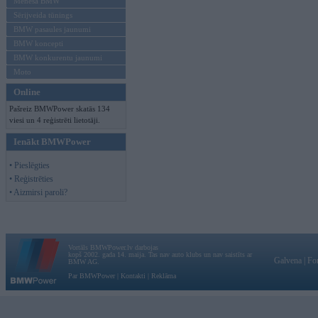
Mēneša BMW
Sērijveida tūnings
BMW pasaules jaunumi
BMW koncepti
BMW konkurentu jaunumi
Moto
Online
Pašreiz BMWPower skatās 134
viesi un 4 reģistrēti lietotāji.
Ienākt BMWPower
• Pieslēgties
• Reģistrēties
• Aizmirsi paroli?
Vortāls BMWPower.lv darbojas
kopš 2002. gada 14. maija. Tas nav auto klubs un nav saistīts ar
Galvena
|
Fo
BMW AG.
Par BMWPower
|
Kontakti
|
Reklāma