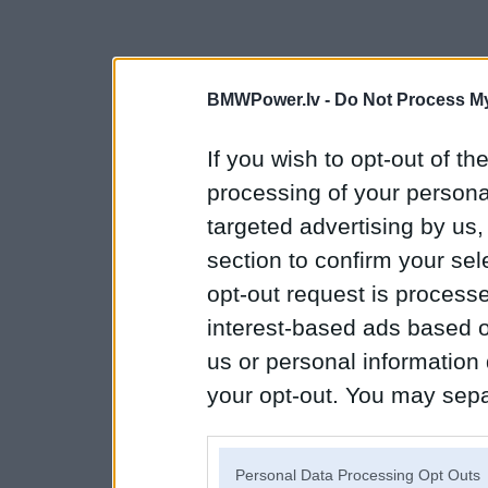
BMWPower.lv -
Do Not Process My
If you wish to opt-out of the
processing of your personal
targeted advertising by us
section to confirm your sel
opt-out request is proces
interest-based ads based o
us or personal information d
your opt-out. You may separ
disclosure of your personal
IAB’s list of downstream pa
Personal Data Processing Opt Outs