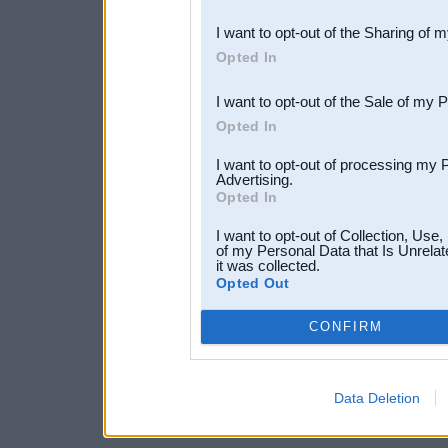
also be disclosed by us to 
I want to opt-out of the Sharing of 
Downstream Participants
th
Opted In
third parties.
I want to opt-out of the Sale of my 
Opted In
I want to opt-out of processing my 
Advertising.
Opted In
I want to opt-out of Collection, Use
of my Personal Data that Is Unrelat
it was collected.
Opted Out
CONFIRM
Data Deletion