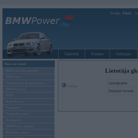
Sveiks,
Viesi!
Ie
Galvenā
Forums
Galerijas
Ziņas un raksti
Lietotāja gk
BMW modeļu jaunumi
BMW testi
Tehnoloģijas & sasniegumi
Lietotājvārds:
Offline
BMW Latvijā
Ziņojumi forumā:
MINI
Rolls-Royce
Pasākumi
Vadāmības tests
Autosports
BMWPower aktuāli
Reklāmas raksti