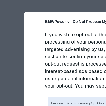
BMWPower.lv -
Do Not Process My
If you wish to opt-out of the
processing of your personal
targeted advertising by us
section to confirm your sel
opt-out request is proces
interest-based ads based o
us or personal information d
your opt-out. You may separ
disclosure of your personal
IAB’s list of downstream pa
Personal Data Processing Opt Outs