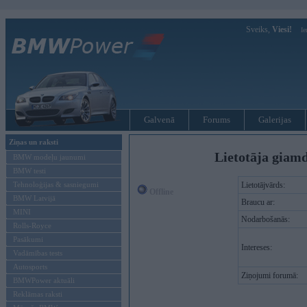
Sveiks,
Viesi!
Ie
Galvenā
Forums
Galerijas
Ziņas un raksti
Lietotāja giam
BMW modeļu jaunumi
BMW testi
Tehnoloģijas & sasniegumi
Lietotājvārds:
Offline
BMW Latvijā
Braucu ar:
MINI
Nodarbošanās:
Rolls-Royce
Pasākumi
Intereses:
Vadāmības tests
Autosports
Ziņojumi forumā:
BMWPower aktuāli
Reklāmas raksti