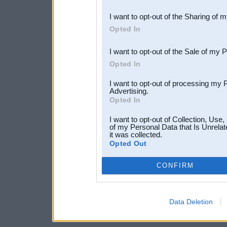
also be disclosed by us to 
I want to opt-out of the Sharing of 
Downstream Participants
th
Opted In
third parties.
I want to opt-out of the Sale of my 
Opted In
I want to opt-out of processing my 
Advertising.
Opted In
I want to opt-out of Collection, Use
of my Personal Data that Is Unrelat
it was collected.
Opted Out
CONFIRM
Data Deletion