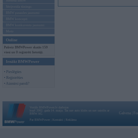
Mēneša BMW
Sērijveida tūnings
BMW pasaules jaunumi
BMW koncepti
BMW konkurentu jaunumi
Moto
Online
Pašreiz BMWPower skatās 159
viesi un 0 reģistrēti lietotāji.
Ienākt BMWPower
• Pieslēgties
• Reģistrēties
• Aizmirsi paroli?
Vortāls BMWPower.lv darbojas
kopš 2002. gada 14. maija. Tas nav auto klubs un nav saistīts ar
Galvena
|
Fo
BMW AG.
Par BMWPower
|
Kontakti
|
Reklāma