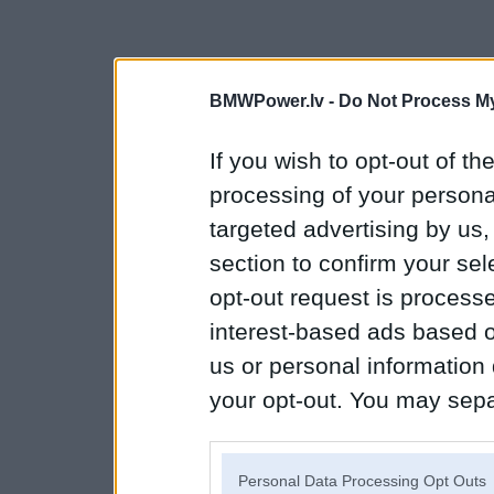
BMWPower.lv -
Do Not Process My
If you wish to opt-out of the
processing of your personal
targeted advertising by us
section to confirm your sel
opt-out request is proces
interest-based ads based o
us or personal information d
your opt-out. You may separ
disclosure of your personal
IAB’s list of downstream pa
Personal Data Processing Opt Outs