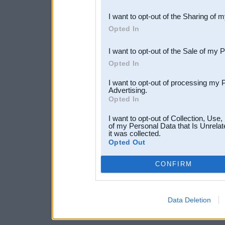
also be disclosed by us to 
I want to opt-out of the Sharing of 
Downstream Participants
th
Opted In
third parties.
I want to opt-out of the Sale of my 
Opted In
I want to opt-out of processing my 
Advertising.
Opted In
I want to opt-out of Collection, Use
of my Personal Data that Is Unrelat
it was collected.
Opted Out
CONFIRM
Data Deletion