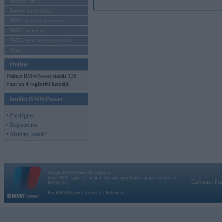
Mēneša BMW
Sērijveida tūnings
BMW pasaules jaunumi
BMW koncepti
BMW konkurentu jaunumi
Moto
Online
Pašreiz BMWPower skatās 138
viesi un 4 reģistrēti lietotāji.
Ienākt BMWPower
• Pieslēgties
• Reģistrēties
• Aizmirsi paroli?
Vortāls BMWPower.lv darbojas
kopš 2002. gada 14. maija. Tas nav auto klubs un nav saistīts ar
Galvena
|
Fo
BMW AG.
Par BMWPower
|
Kontakti
|
Reklāma