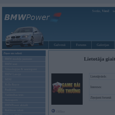
Sveiks,
Viesi!
Ie
Galvenā
Forums
Galerijas
Ziņas un raksti
Lietotāja giai
BMW modeļu jaunumi
BMW testi
Tehnoloģijas & sasniegumi
BMW Latvijā
Lietotājvārds:
MINI
Rolls-Royce
Intereses:
Pasākumi
Vadāmības tests
Ziņojumi forumā:
Autosports
BMWPower aktuāli
Reklāmas raksti
Offline