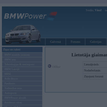
Sveiks,
Viesi!
Ie
Galvenā
Forums
Galerijas
Ziņas un raksti
Lietotāja giaima
BMW modeļu jaunumi
BMW testi
Tehnoloģijas & sasniegumi
Lietotājvārds:
Offline
BMW Latvijā
Nodarbošanās:
MINI
Ziņojumi forumā:
Rolls-Royce
Pasākumi
Vadāmības tests
Autosports
BMWPower aktuāli
Reklāmas raksti