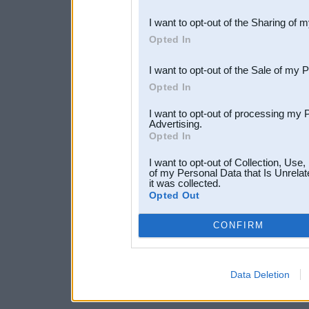
also be disclosed by us to 
I want to opt-out of the Sharing of 
Downstream Participants
th
Opted In
third parties.
I want to opt-out of the Sale of my 
Opted In
I want to opt-out of processing my 
Advertising.
Opted In
I want to opt-out of Collection, Use
of my Personal Data that Is Unrelat
it was collected.
Opted Out
CONFIRM
Data Deletion