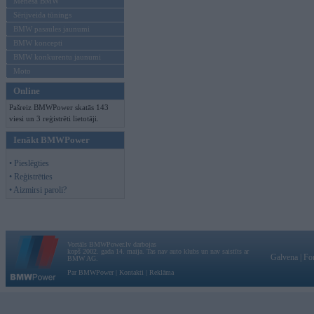
Mēneša BMW
Sērijveida tūnings
BMW pasaules jaunumi
BMW koncepti
BMW konkurentu jaunumi
Moto
Online
Pašreiz BMWPower skatās 143
viesi un 3 reģistrēti lietotāji.
Ienākt BMWPower
• Pieslēgties
• Reģistrēties
• Aizmirsi paroli?
Vortāls BMWPower.lv darbojas
kopš 2002. gada 14. maija. Tas nav auto klubs un nav saistīts ar
Galvena
|
Fo
BMW AG.
Par BMWPower
|
Kontakti
|
Reklāma