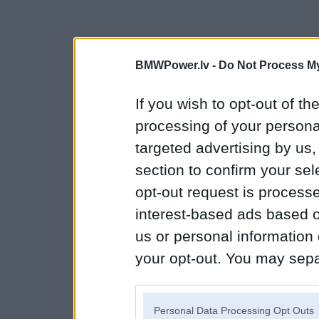
BMWPower.lv -
Do Not Process My
If you wish to opt-out of the
processing of your personal
targeted advertising by us
section to confirm your sel
opt-out request is proces
interest-based ads based o
us or personal information d
your opt-out. You may separ
disclosure of your personal
IAB’s list of downstream pa
Personal Data Processing Opt Outs