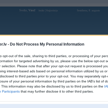
Sveiks,
Viesi!
|
Sestdiena, 8. augusts
Ienākt
Reģistrācija
Forums
Galerijas
Reģistrācija
Lietotāji
Meklētājs
.lv -
Do Not Process My Personal Information
Lietotāja gg88shop profils
to opt-out of the sale, sharing to third parties, or processing of your per
formation for targeted advertising by us, please use the below opt-out s
Lietotājvārds:
gg88shop
r selection. Please note that after your opt-out request is processed y
eing interest-based ads based on personal information utilized by us or
GG88 – The Gioi Giai Tri Ca Cuoc So
Intereses:
1, Thang Lon Moi Ngay
disclosed to third parties prior to your opt-out. You may separately opt-
Ziņojumi forumā:
0
losure of your personal information by third parties on the IAB’s list of
. This information may also be disclosed by us to third parties on the
IA
Pēdējie ziņojumi forumā
[
]
Participants
that may further disclose it to other third parties.