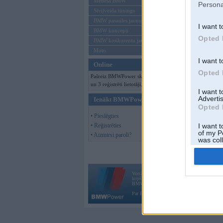
Mēneša BMW
Persona
Sērijveida tūnings
BMW pasaules jaunumi
I want t
BMW koncepti
Opted 
BMW konkurentu jaunumi
Moto
I want t
Online
Opted 
Pašreiz BMWPower skatās 97 viesi
un 3 reģistrēti lietotāji.
I want 
Advertis
Ienākt BMWPower
Opted 
• Pieslēgties
• Reģistrēties
I want t
of my P
• Aizmirsi paroli?
was col
Opted 
Vortāls BMWPower.lv darbojas
kopš 2002. gada 14. maija. Tas nav auto klubs
BMW AG.
Par BMWPower
|
Kontakti
|
Reklāma