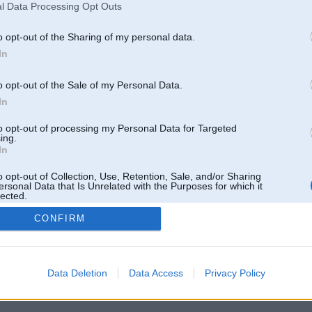
l Data Processing Opt Outs
o opt-out of the Sharing of my personal data.
In
o opt-out of the Sale of my Personal Data.
In
to opt-out of processing my Personal Data for Targeted
ing.
In
o opt-out of Collection, Use, Retention, Sale, and/or Sharing
ersonal Data that Is Unrelated with the Purposes for which it
lected.
Out
CONFIRM
 un nav saistīts ar
Galvena
|
Forums
|
Galerijas
|
Reģistrācija
|
Lietotaāji
|
Meklētājs
|
Reklā
Data Deletion
Data Access
Privacy Policy