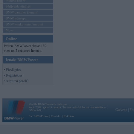
Mēneša BMW
Sērijveida tūnings
BMW pasaules jaunumi
BMW koncepti
BMW konkurentu jaunumi
Moto
Online
Pašreiz BMWPower skatās 159
viesi un 5 reģistrēti lietotāji.
Ienākt BMWPower
• Pieslēgties
• Reģistrēties
• Aizmirsi paroli?
Vortāls BMWPower.lv darbojas
kopš 2002. gada 14. maija. Tas nav auto klubs un nav saistīts ar
Galvena
|
Fo
BMW AG.
Par BMWPower
|
Kontakti
|
Reklāma