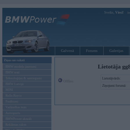
Sveiks,
Viesi!
Ie
Galvenā
Forums
Galerijas
Ziņas un raksti
Lietotāja gg
BMW modeļu jaunumi
BMW testi
Tehnoloģijas & sasniegumi
Lietotājvārds:
Offline
BMW Latvijā
Ziņojumi forumā:
MINI
Rolls-Royce
Pasākumi
Vadāmības tests
Autosports
BMWPower aktuāli
Reklāmas raksti