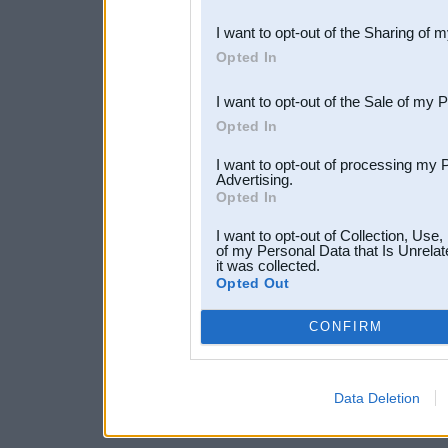
also be disclosed by us to 
I want to opt-out of the Sharing of 
Downstream Participants
th
Opted In
third parties.
I want to opt-out of the Sale of my 
Opted In
I want to opt-out of processing my 
Advertising.
Opted In
I want to opt-out of Collection, Use
of my Personal Data that Is Unrelat
it was collected.
Opted Out
CONFIRM
Data Deletion