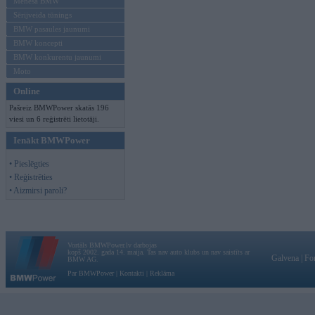
Mēneša BMW
Sērijveida tūnings
BMW pasaules jaunumi
BMW koncepti
BMW konkurentu jaunumi
Moto
Online
Pašreiz BMWPower skatās 196
viesi un 6 reģistrēti lietotāji.
Ienākt BMWPower
• Pieslēgties
• Reģistrēties
• Aizmirsi paroli?
Vortāls BMWPower.lv darbojas
kopš 2002. gada 14. maija. Tas nav auto klubs un nav saistīts ar
Galvena
|
Fo
BMW AG.
Par BMWPower
|
Kontakti
|
Reklāma