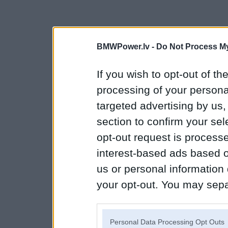
BMWPower.lv -
Do Not Process My
If you wish to opt-out of the
processing of your personal
targeted advertising by us
section to confirm your sel
opt-out request is proces
interest-based ads based o
us or personal information d
your opt-out. You may separ
disclosure of your personal
IAB’s list of downstream pa
Personal Data Processing Opt Outs