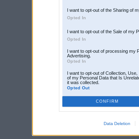
also be disclosed by us to 
I want to opt-out of the Sharing of 
Downstream Participants
th
Opted In
third parties.
I want to opt-out of the Sale of my 
Opted In
I want to opt-out of processing my 
Advertising.
Opted In
I want to opt-out of Collection, Use
of my Personal Data that Is Unrelat
it was collected.
Opted Out
CONFIRM
Data Deletion