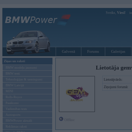
Sveiks,
Viesi!
Ie
Galvenā
Forums
Galerijas
Ziņas un raksti
Lietotāja gem
BMW modeļu jaunumi
BMW testi
Tehnoloģijas & sasniegumi
Lietotājvārds:
BMW Latvijā
Ziņojumi forumā:
MINI
Rolls-Royce
Pasākumi
Vadāmības tests
Autosports
Offline
BMWPower aktuāli
Reklāmas raksti