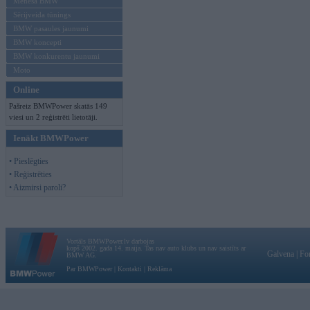
Mēneša BMW
Sērijveida tūnings
BMW pasaules jaunumi
BMW koncepti
BMW konkurentu jaunumi
Moto
Online
Pašreiz BMWPower skatās 149
viesi un 2 reģistrēti lietotāji.
Ienākt BMWPower
• Pieslēgties
• Reģistrēties
• Aizmirsi paroli?
Vortāls BMWPower.lv darbojas
kopš 2002. gada 14. maija. Tas nav auto klubs un nav saistīts ar
Galvena
|
Fo
BMW AG.
Par BMWPower
|
Kontakti
|
Reklāma