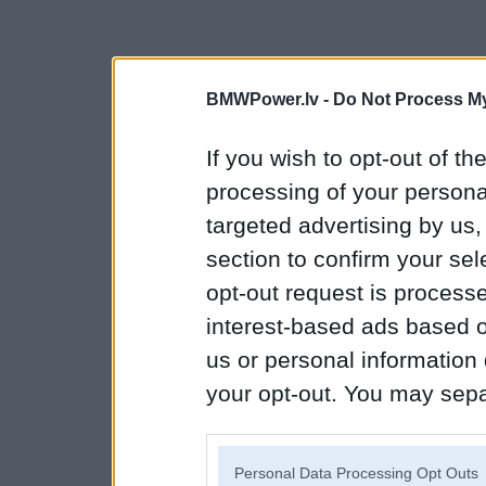
BMWPower.lv -
Do Not Process My
If you wish to opt-out of the
processing of your personal
targeted advertising by us
section to confirm your sel
opt-out request is proces
interest-based ads based o
us or personal information d
your opt-out. You may separ
disclosure of your personal
IAB’s list of downstream pa
Personal Data Processing Opt Outs