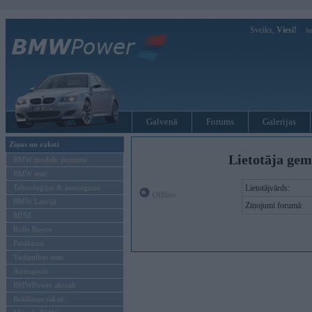
Sveiks,
Viesi!
Ie
Galvenā
Forums
Galerijas
Ziņas un raksti
Lietotāja gem
BMW modeļu jaunumi
BMW testi
Tehnoloģijas & sasniegumi
Lietotājvārds:
Offline
BMW Latvijā
Ziņojumi forumā:
MINI
Rolls-Royce
Pasākumi
Vadāmības tests
Autosports
BMWPower aktuāli
Reklāmas raksti