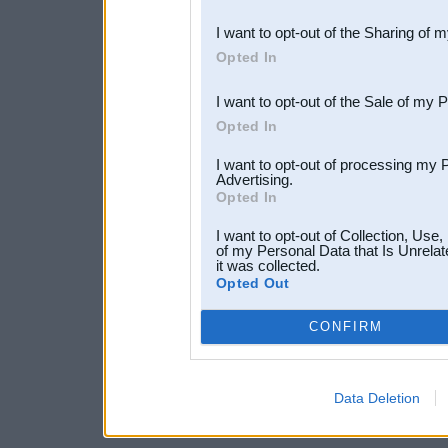
also be disclosed by us to 
I want to opt-out of the Sharing of 
Downstream Participants
th
Opted In
third parties.
I want to opt-out of the Sale of my 
Opted In
I want to opt-out of processing my 
Advertising.
Opted In
I want to opt-out of Collection, Use
of my Personal Data that Is Unrelat
it was collected.
Opted Out
CONFIRM
Data Deletion