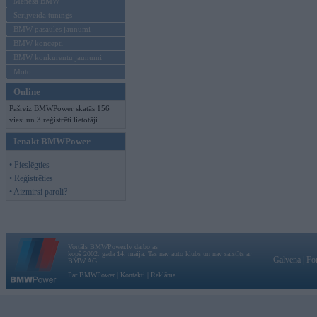
Mēneša BMW
Sērijveida tūnings
BMW pasaules jaunumi
BMW koncepti
BMW konkurentu jaunumi
Moto
Online
Pašreiz BMWPower skatās 156
viesi un 3 reģistrēti lietotāji.
Ienākt BMWPower
• Pieslēgties
• Reģistrēties
• Aizmirsi paroli?
Vortāls BMWPower.lv darbojas
kopš 2002. gada 14. maija. Tas nav auto klubs un nav saistīts ar
Galvena
|
Fo
BMW AG.
Par BMWPower
|
Kontakti
|
Reklāma