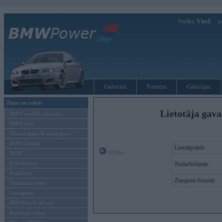
Sveiks,
Viesi!
Ie
Galvenā
Forums
Galerijas
Ziņas un raksti
Lietotāja gava
BMW modeļu jaunumi
BMW testi
Tehnoloģijas & sasniegumi
BMW Latvijā
Lietotājvārds:
Offline
MINI
Rolls-Royce
Nodarbošanās:
Pasākumi
Ziņojumi forumā:
Vadāmības tests
Autosports
BMWPower aktuāli
Reklāmas raksti