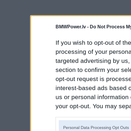
BMWPower.lv -
Do Not Process My
If you wish to opt-out of the
processing of your personal
targeted advertising by us
section to confirm your sel
opt-out request is proces
interest-based ads based o
us or personal information d
your opt-out. You may separ
disclosure of your personal
IAB’s list of downstream pa
Personal Data Processing Opt Outs