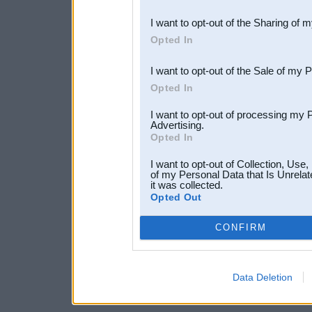
also be disclosed by us to 
I want to opt-out of the Sharing of 
Downstream Participants
th
Opted In
third parties.
I want to opt-out of the Sale of my 
Opted In
I want to opt-out of processing my 
Advertising.
Opted In
I want to opt-out of Collection, Use
of my Personal Data that Is Unrelat
it was collected.
Opted Out
CONFIRM
Data Deletion