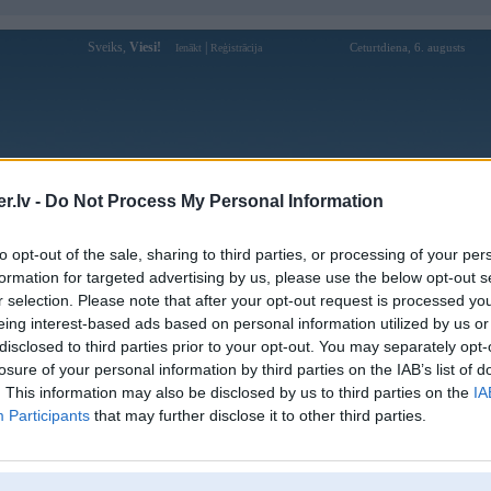
Sveiks,
Viesi!
|
Ceturtdiena, 6. augusts
Ienākt
Reģistrācija
Forums
Galerijas
Reģistrācija
Lietotāji
Meklētājs
.lv -
Do Not Process My Personal Information
Lietotāja gatmig profils
to opt-out of the sale, sharing to third parties, or processing of your per
formation for targeted advertising by us, please use the below opt-out s
Pēdējo reizi manīts: 30. Jun 2013, 22:27
r selection. Please note that after your opt-out request is processed y
eing interest-based ads based on personal information utilized by us or
Lietotājvārds:
gatmig
disclosed to third parties prior to your opt-out. You may separately opt-
Pilsēta:
Rīga
losure of your personal information by third parties on the IAB’s list of
Braucu ar:
f650
. This information may also be disclosed by us to third parties on the
IA
Nodarbošanās:
plaša
Participants
that may further disclose it to other third parties.
Intereses:
sports
Ziņojumi forumā:
9