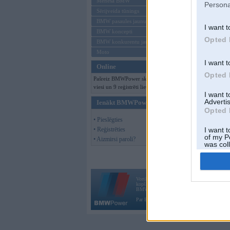
Mēneša BMW
Persona
Sērijveida tūnings
BMW pasaules jaunumi
I want t
BMW koncepti
Opted 
BMW konkurentu jaunumi
Moto
I want t
Online
Opted 
Pašreiz BMWPower skatās 388
viesi un 9 reģistrēti lietotāji.
I want 
Advertis
Ienākt BMWPower
Opted 
• Pieslēgties
• Reģistrēties
I want t
of my P
• Aizmirsi paroli?
was col
Opted 
Vortāls BMWPower.lv darbojas
kopš 2002. gada 14. maija. Tas nav auto klubs
BMW AG.
Par BMWPower
|
Kontakti
|
Reklāma