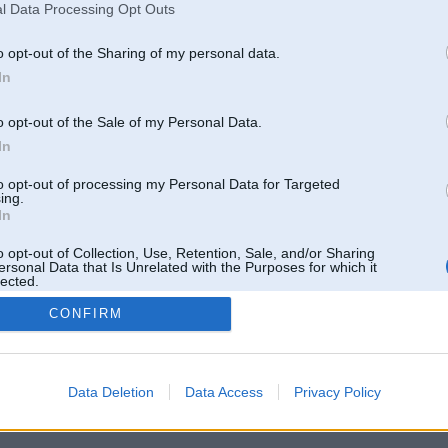
Pēdējie ziņojumi forumā
l Data Processing Opt Outs
[
]
o opt-out of the Sharing of my personal data.
In
o opt-out of the Sale of my Personal Data.
In
to opt-out of processing my Personal Data for Targeted
ing.
In
o opt-out of Collection, Use, Retention, Sale, and/or Sharing
ersonal Data that Is Unrelated with the Purposes for which it
lected.
Out
CONFIRM
 un nav saistīts ar
Galvena
|
Forums
|
Galerijas
|
Reģistrācija
|
Lietotaāji
|
Meklētājs
|
Reklā
Data Deletion
Data Access
Privacy Policy