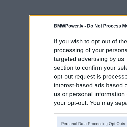
BMWPower.lv -
Do Not Process My
If you wish to opt-out of the
processing of your personal
targeted advertising by us
section to confirm your sel
opt-out request is proces
interest-based ads based o
us or personal information d
your opt-out. You may separ
disclosure of your personal
IAB’s list of downstream pa
Personal Data Processing Opt Outs