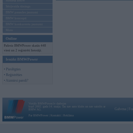
Mēneša BMW
Sērijveida tūnings
BMW pasaules jaunumi
BMW koncepti
BMW konkurentu jaunumi
Moto
Online
Pašreiz BMWPower skatās 448
viesi un 2 reģistrēti lietotāji.
Ienākt BMWPower
• Pieslēgties
• Reģistrēties
• Aizmirsi paroli?
Vortāls BMWPower.lv darbojas
kopš 2002. gada 14. maija. Tas nav auto klubs un nav saistīts ar
Galvena
|
Fo
BMW AG.
Par BMWPower
|
Kontakti
|
Reklāma