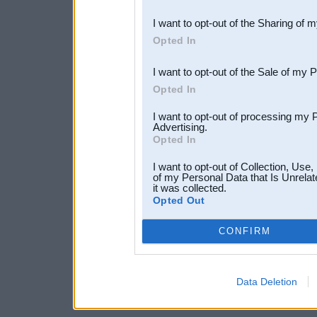
also be disclosed by us to 
I want to opt-out of the Sharing of 
Downstream Participants
th
Opted In
third parties.
I want to opt-out of the Sale of my 
Opted In
I want to opt-out of processing my 
Advertising.
Opted In
I want to opt-out of Collection, Use
of my Personal Data that Is Unrelat
it was collected.
Opted Out
CONFIRM
Data Deletion