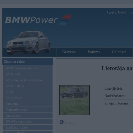
Sveiks,
Viesi!
Ie
Galvenā
Forums
Galerijas
Ziņas un raksti
Lietotāja ga
BMW modeļu jaunumi
BMW testi
Tehnoloģijas & sasniegumi
BMW Latvijā
Lietotājvārds:
MINI
Nodarbošanās:
Rolls-Royce
Ziņojumi forumā:
Pasākumi
Vadāmības tests
Autosports
BMWPower aktuāli
Offline
Reklāmas raksti