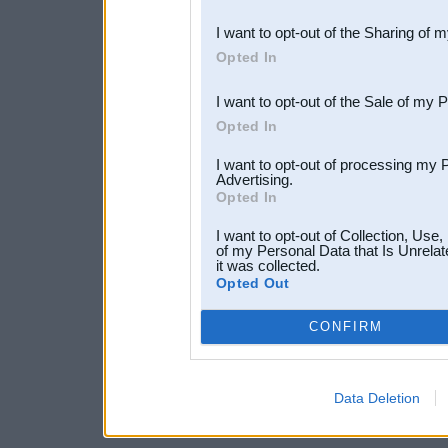
also be disclosed by us to 
I want to opt-out of the Sharing of 
Downstream Participants
th
Opted In
third parties.
I want to opt-out of the Sale of my 
Opted In
I want to opt-out of processing my 
Advertising.
Opted In
I want to opt-out of Collection, Use
of my Personal Data that Is Unrelat
it was collected.
Opted Out
CONFIRM
Data Deletion