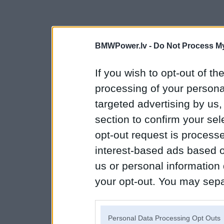
BMWPower.lv -
Do Not Process My
If you wish to opt-out of the
processing of your personal
targeted advertising by us
section to confirm your sel
opt-out request is proces
interest-based ads based o
us or personal information d
your opt-out. You may separ
disclosure of your personal
IAB’s list of downstream pa
Personal Data Processing Opt Outs