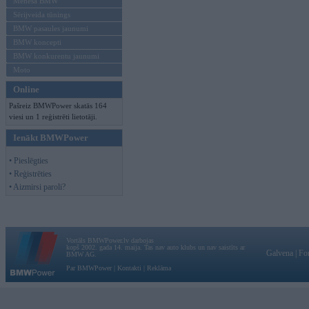
Mēneša BMW
Sērijveida tūnings
BMW pasaules jaunumi
BMW koncepti
BMW konkurentu jaunumi
Moto
Online
Pašreiz BMWPower skatās 164
viesi un 1 reģistrēti lietotāji.
Ienākt BMWPower
• Pieslēgties
• Reģistrēties
• Aizmirsi paroli?
Vortāls BMWPower.lv darbojas
kopš 2002. gada 14. maija. Tas nav auto klubs un nav saistīts ar
Galvena
|
Fo
BMW AG.
Par BMWPower
|
Kontakti
|
Reklāma