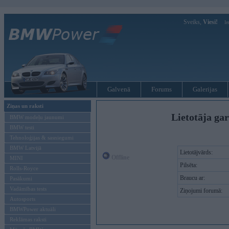
Sveiks,
Viesi!
Ie
Galvenā
Forums
Galerijas
Ziņas un raksti
Lietotāja gar
BMW modeļu jaunumi
BMW testi
Tehnoloģijas & sasniegumi
BMW Latvijā
Lietotājvārds:
Offline
MINI
Pilsēta:
Rolls-Royce
Braucu ar:
Pasākumi
Vadāmības tests
Ziņojumi forumā:
Autosports
BMWPower aktuāli
Reklāmas raksti