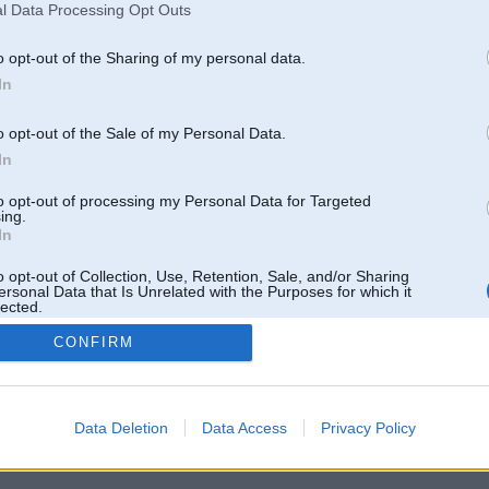
l Data Processing Opt Outs
o opt-out of the Sharing of my personal data.
In
o opt-out of the Sale of my Personal Data.
In
to opt-out of processing my Personal Data for Targeted
ing.
In
o opt-out of Collection, Use, Retention, Sale, and/or Sharing
ersonal Data that Is Unrelated with the Purposes for which it
lected.
Out
CONFIRM
 un nav saistīts ar
Galvena
|
Forums
|
Galerijas
|
Reģistrācija
|
Lietotaāji
|
Meklētājs
|
Reklā
Data Deletion
Data Access
Privacy Policy