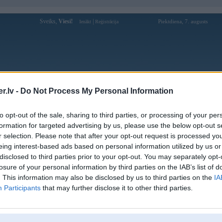
Sveiks,
Viesi!
|
Piektdiena, 7. augusts
Ienākt
Reģistrācija
Forums
Galerijas
Reģistrācija
Lietotāji
Meklētājs
.lv -
Do Not Process My Personal Information
Lietotāja garaijs profils
to opt-out of the sale, sharing to third parties, or processing of your per
formation for targeted advertising by us, please use the below opt-out s
Lietotājvārds:
garaijs
r selection. Please note that after your opt-out request is processed y
eing interest-based ads based on personal information utilized by us or
Nodarbošanās:
auto
disclosed to third parties prior to your opt-out. You may separately opt-
Intereses:
auto
losure of your personal information by third parties on the IAB’s list of
Ziņojumi forumā:
19
. This information may also be disclosed by us to third parties on the
IA
Pēdējie ziņojumi forumā
[
]
Participants
that may further disclose it to other third parties.