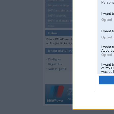
Mēneša BMW
Persona
Sērijveida tūnings
BMW pasaules jaunumi
I want t
BMW koncepti
Opted 
BMW konkurentu jaunumi
Moto
I want t
Online
Opted 
Pašreiz BMWPower skatās 89 viesi
un 8 reģistrēti lietotāji.
I want 
Advertis
Ienākt BMWPower
Opted 
• Pieslēgties
• Reģistrēties
I want t
of my P
• Aizmirsi paroli?
was col
Opted 
Vortāls BMWPower.lv darbojas
kopš 2002. gada 14. maija. Tas nav auto klubs
BMW AG.
Par BMWPower
|
Kontakti
|
Reklāma