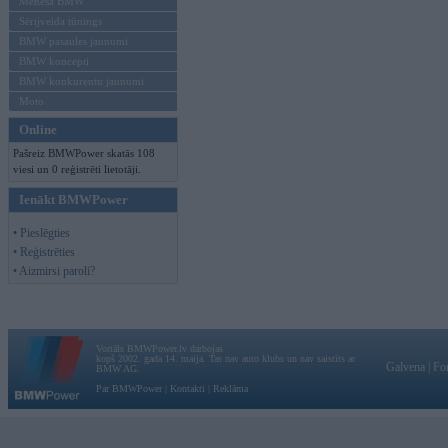
Mēneša BMW
Sērijveida tūnings
BMW pasaules jaunumi
BMW koncepti
BMW konkurentu jaunumi
Moto
Online
Pašreiz BMWPower skatās 108
viesi un 0 reģistrēti lietotāji.
Ienākt BMWPower
• Pieslēgties
• Reģistrēties
• Aizmirsi paroli?
Vortāls BMWPower.lv darbojas
kopš 2002. gada 14. maija. Tas nav auto klubs un nav saistīts ar
Galvena
|
Fo
BMW AG.
Par BMWPower
|
Kontakti
|
Reklāma