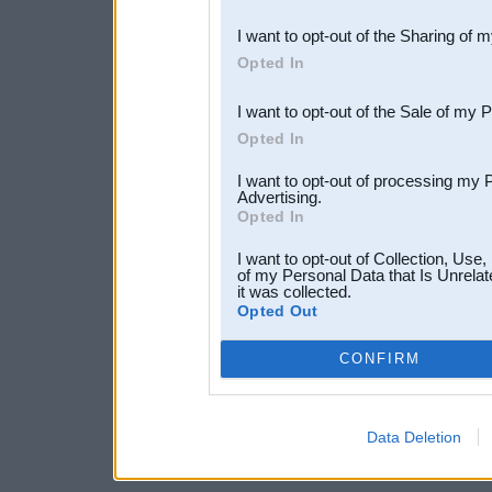
also be disclosed by us to 
I want to opt-out of the Sharing of 
Downstream Participants
th
Opted In
third parties.
I want to opt-out of the Sale of my 
Opted In
I want to opt-out of processing my 
Advertising.
Opted In
I want to opt-out of Collection, Use
of my Personal Data that Is Unrelat
it was collected.
Opted Out
CONFIRM
Data Deletion