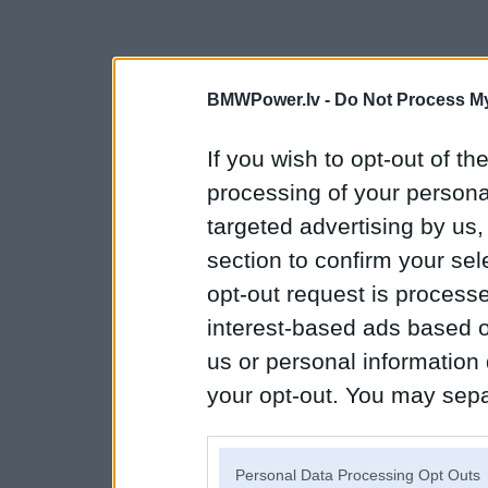
BMWPower.lv -
Do Not Process My
If you wish to opt-out of the
processing of your personal
targeted advertising by us
section to confirm your sel
opt-out request is proces
interest-based ads based o
us or personal information d
your opt-out. You may separ
disclosure of your personal
IAB’s list of downstream pa
Personal Data Processing Opt Outs