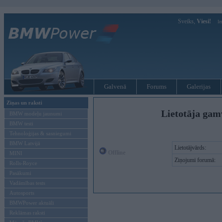
Sveiks,
Viesi!
Ie
Galvenā
Forums
Galerijas
Ziņas un raksti
Lietotāja gam
BMW modeļu jaunumi
BMW testi
Tehnoloģijas & sasniegumi
BMW Latvijā
Lietotājvārds:
Offline
MINI
Ziņojumi forumā:
Rolls-Royce
Pasākumi
Vadāmības tests
Autosports
BMWPower aktuāli
Reklāmas raksti