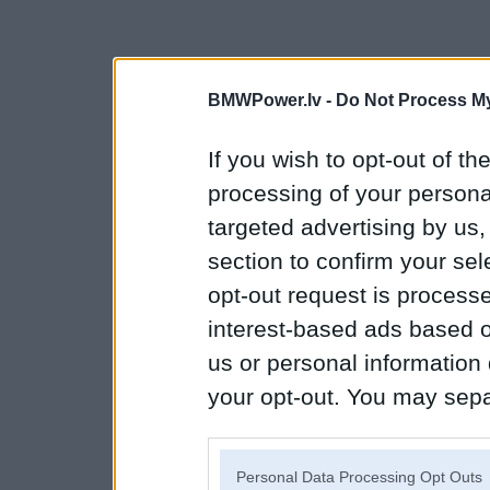
BMWPower.lv -
Do Not Process My
If you wish to opt-out of the
processing of your personal
targeted advertising by us
section to confirm your sel
opt-out request is proces
interest-based ads based o
us or personal information d
your opt-out. You may separ
disclosure of your personal
IAB’s list of downstream pa
Personal Data Processing Opt Outs