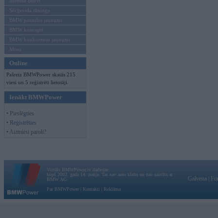
Mēneša BMW
Sērijveida tūnings
BMW pasaules jaunumi
BMW koncepti
BMW konkurentu jaunumi
Moto
Online
Pašreiz BMWPower skatās 215
viesi un 5 reģistrēti lietotāji.
Ienākt BMWPower
• Pieslēgties
• Reģistrēties
• Aizmirsi paroli?
Vortāls BMWPower.lv darbojas
kopš 2002. gada 14. maija. Tas nav auto klubs un nav saistīts ar
Galvena
|
Fo
BMW AG.
Par BMWPower
|
Kontakti
|
Reklāma