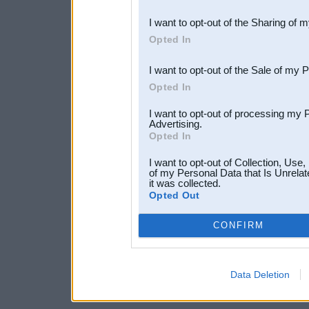
also be disclosed by us to 
I want to opt-out of the Sharing of 
Downstream Participants
th
Opted In
third parties.
I want to opt-out of the Sale of my 
Opted In
I want to opt-out of processing my 
Advertising.
Opted In
I want to opt-out of Collection, Use
of my Personal Data that Is Unrelat
it was collected.
Opted Out
CONFIRM
Data Deletion