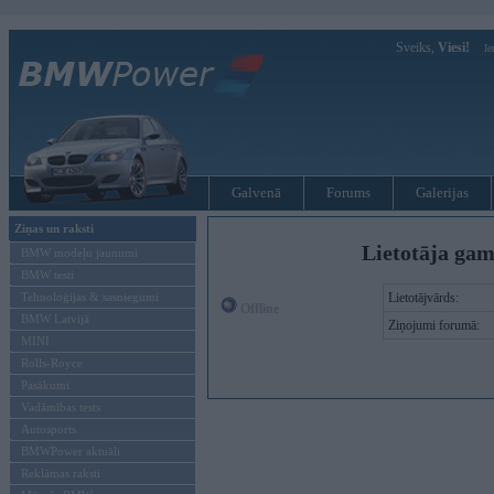
Sveiks,
Viesi!
Ie
Galvenā
Forums
Galerijas
Ziņas un raksti
Lietotāja gam
BMW modeļu jaunumi
BMW testi
Tehnoloģijas & sasniegumi
Lietotājvārds:
Offline
BMW Latvijā
Ziņojumi forumā:
MINI
Rolls-Royce
Pasākumi
Vadāmības tests
Autosports
BMWPower aktuāli
Reklāmas raksti