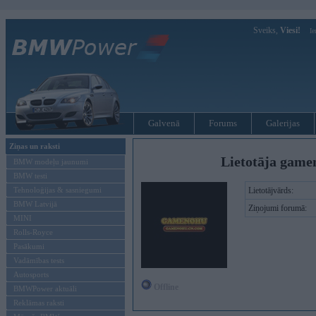
Sveiks,
Viesi!
Ie
Galvenā
Forums
Galerijas
Ziņas un raksti
Lietotāja game
BMW modeļu jaunumi
BMW testi
Tehnoloģijas & sasniegumi
Lietotājvārds:
BMW Latvijā
Ziņojumi forumā:
MINI
Rolls-Royce
Pasākumi
Vadāmības tests
Autosports
Offline
BMWPower aktuāli
Reklāmas raksti