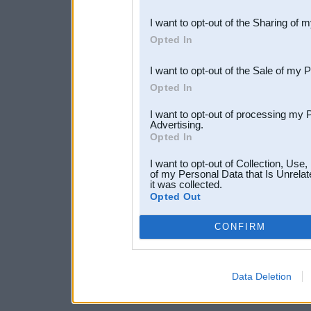
also be disclosed by us to 
I want to opt-out of the Sharing of 
Downstream Participants
th
Opted In
third parties.
I want to opt-out of the Sale of my 
Opted In
I want to opt-out of processing my 
Advertising.
Opted In
I want to opt-out of Collection, Use
of my Personal Data that Is Unrelat
it was collected.
Opted Out
CONFIRM
Data Deletion