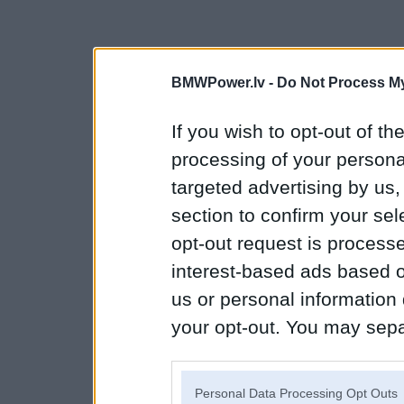
BMWPower.lv -
Do Not Process My
If you wish to opt-out of the
processing of your personal
targeted advertising by us
section to confirm your sel
opt-out request is proces
interest-based ads based o
us or personal information d
your opt-out. You may separ
disclosure of your personal
IAB’s list of downstream pa
Personal Data Processing Opt Outs