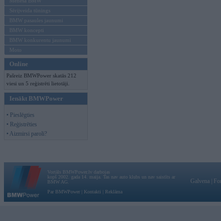
Mēneša BMW
Sērijveida tūnings
BMW pasaules jaunumi
BMW koncepti
BMW konkurentu jaunumi
Moto
Online
Pašreiz BMWPower skatās 212
viesi un 5 reģistrēti lietotāji.
Ienākt BMWPower
• Pieslēgties
• Reģistrēties
• Aizmirsi paroli?
Vortāls BMWPower.lv darbojas
kopš 2002. gada 14. maija. Tas nav auto klubs un nav saistīts ar
Galvena
|
Fo
BMW AG.
Par BMWPower
|
Kontakti
|
Reklāma