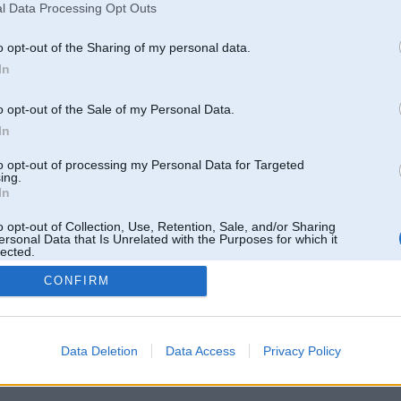
l Data Processing Opt Outs
o opt-out of the Sharing of my personal data.
In
o opt-out of the Sale of my Personal Data.
In
to opt-out of processing my Personal Data for Targeted
ing.
In
o opt-out of Collection, Use, Retention, Sale, and/or Sharing
ersonal Data that Is Unrelated with the Purposes for which it
lected.
Out
CONFIRM
 un nav saistīts ar
Galvena
|
Forums
|
Galerijas
|
Reģistrācija
|
Lietotaāji
|
Meklētājs
|
Reklā
Data Deletion
Data Access
Privacy Policy