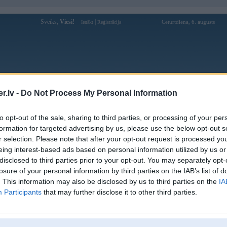
Sveiks,
Viesi!
|
Ceturtdiena, 6. augusts
Ienākt
Reģistrācija
Forums
Galerijas
Reģistrācija
Lietotāji
Meklētājs
.lv -
Do Not Process My Personal Information
Lietotāja gamehitclubitcom profils
to opt-out of the sale, sharing to third parties, or processing of your per
formation for targeted advertising by us, please use the below opt-out s
Pēdējo reizi manīts: 03. Dec 2025, 11:10
r selection. Please note that after your opt-out request is processed y
eing interest-based ads based on personal information utilized by us or
Lietotājvārds:
gamehitclubitcom
disclosed to third parties prior to your opt-out. You may separately opt-
Thi truong game truc tuyen Viet Nam
losure of your personal information by third parties on the IAB’s list of
Intereses:
nhung nam gan day phat trien voi toc do
chong mat
. This information may also be disclosed by us to third parties on the
IA
Participants
that may further disclose it to other third parties.
Ziņojumi forumā:
0
Pēdējie ziņojumi forumā
[
]