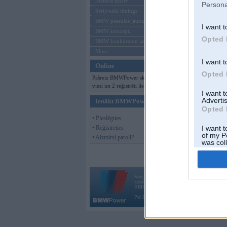
Mēneša BMW
Persona
Sērijveida tūnings
BMW pasaules jaunumi
I want t
BMW koncepti
Opted 
BMW konkurentu jaunumi
Moto
I want t
Online
Opted 
Pašreiz BMWPower skatās 186
viesi un 2 reģistrēti lietotāji.
I want 
Advertis
Ienākt BMWPower
Opted 
• Pieslēgties
• Reģistrēties
I want t
of my P
• Aizmirsi paroli?
was col
Opted 
Vortāls BMWPower.lv darbojas
kopš 2002. gada 14. maija. Tas nav auto klubs
BMW AG.
Par BMWPower
|
Kontakti
|
Reklāma