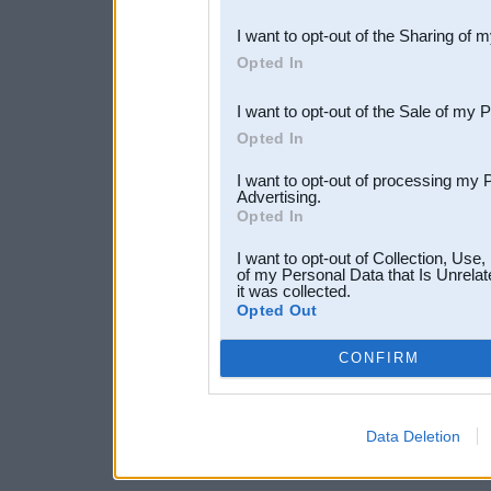
also be disclosed by us to 
I want to opt-out of the Sharing of 
Downstream Participants
th
Opted In
third parties.
I want to opt-out of the Sale of my 
Opted In
I want to opt-out of processing my 
Advertising.
Opted In
I want to opt-out of Collection, Use
of my Personal Data that Is Unrelat
it was collected.
Opted Out
CONFIRM
Data Deletion