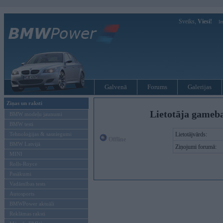
Sveiks,
Viesi!
Ie
Galvenā
Forums
Galerijas
Ziņas un raksti
Lietotāja gameb
BMW modeļu jaunumi
BMW testi
Tehnoloģijas & sasniegumi
Lietotājvārds:
Offline
BMW Latvijā
Ziņojumi forumā:
MINI
Rolls-Royce
Pasākumi
Vadāmības tests
Autosports
BMWPower aktuāli
Reklāmas raksti