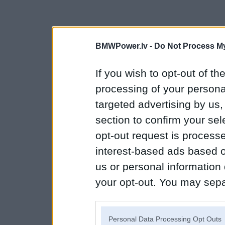
BMWPower.lv -
Do Not Process My
If you wish to opt-out of the
processing of your personal
targeted advertising by us
section to confirm your sel
opt-out request is proces
interest-based ads based o
us or personal information d
your opt-out. You may separ
disclosure of your personal
IAB’s list of downstream pa
Personal Data Processing Opt Outs