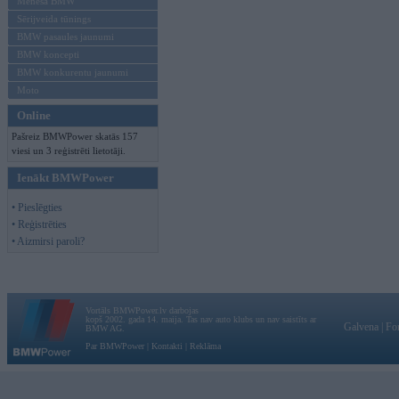
Mēneša BMW
Sērijveida tūnings
BMW pasaules jaunumi
BMW koncepti
BMW konkurentu jaunumi
Moto
Online
Pašreiz BMWPower skatās 157
viesi un 3 reģistrēti lietotāji.
Ienākt BMWPower
• Pieslēgties
• Reģistrēties
• Aizmirsi paroli?
Vortāls BMWPower.lv darbojas
kopš 2002. gada 14. maija. Tas nav auto klubs un nav saistīts ar
Galvena
|
Fo
BMW AG.
Par BMWPower
|
Kontakti
|
Reklāma