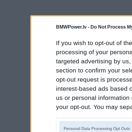
BMWPower.lv -
Do Not Process My
If you wish to opt-out of the
processing of your personal
targeted advertising by us
section to confirm your sel
opt-out request is proces
interest-based ads based o
us or personal information d
your opt-out. You may separ
disclosure of your personal
IAB’s list of downstream pa
Personal Data Processing Opt Outs