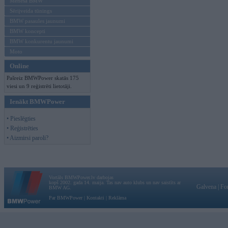
Mēneša BMW
Sērijveida tūnings
BMW pasaules jaunumi
BMW koncepti
BMW konkurentu jaunumi
Moto
Online
Pašreiz BMWPower skatās 175
viesi un 9 reģistrēti lietotāji.
Ienākt BMWPower
• Pieslēgties
• Reģistrēties
• Aizmirsi paroli?
Vortāls BMWPower.lv darbojas
kopš 2002. gada 14. maija. Tas nav auto klubs un nav saistīts ar
Galvena
|
Fo
BMW AG.
Par BMWPower
|
Kontakti
|
Reklāma