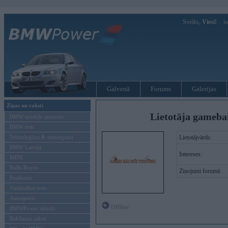
Sveiks,
Viesi!
Ie
Galvenā
Forums
Galerijas
Ziņas un raksti
Lietotāja gameba
BMW modeļu jaunumi
BMW testi
Tehnoloģijas & sasniegumi
Lietotājvārds:
BMW Latvijā
Intereses:
MINI
Rolls-Royce
Ziņojumi forumā:
Pasākumi
Vadāmības tests
Autosports
Offline
BMWPower aktuāli
Reklāmas raksti