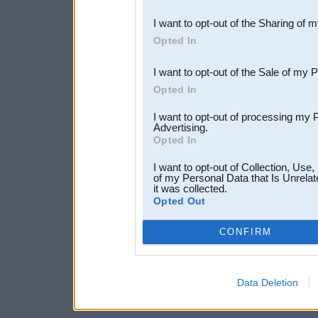
also be disclosed by us to 
I want to opt-out of the Sharing of 
Downstream Participants
th
Opted In
third parties.
I want to opt-out of the Sale of my 
Opted In
I want to opt-out of processing my 
Advertising.
Opted In
I want to opt-out of Collection, Use
of my Personal Data that Is Unrelat
it was collected.
Opted Out
CONFIRM
Data Deletion