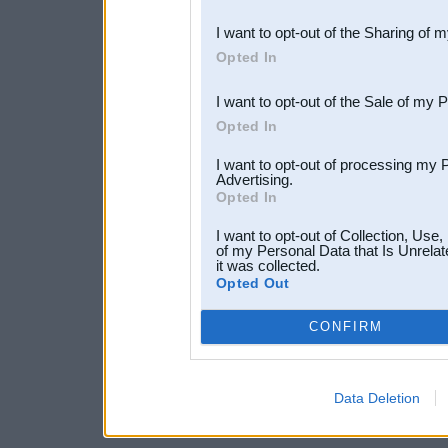
also be disclosed by us to 
I want to opt-out of the Sharing of 
Downstream Participants
th
Opted In
third parties.
I want to opt-out of the Sale of my 
Opted In
I want to opt-out of processing my 
Advertising.
Opted In
I want to opt-out of Collection, Use
of my Personal Data that Is Unrelat
it was collected.
Opted Out
CONFIRM
Data Deletion