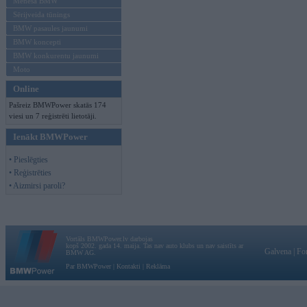
Mēneša BMW
Sērijveida tūnings
BMW pasaules jaunumi
BMW koncepti
BMW konkurentu jaunumi
Moto
Online
Pašreiz BMWPower skatās 174
viesi un 7 reģistrēti lietotāji.
Ienākt BMWPower
• Pieslēgties
• Reģistrēties
• Aizmirsi paroli?
Vortāls BMWPower.lv darbojas
kopš 2002. gada 14. maija. Tas nav auto klubs un nav saistīts ar
Galvena
|
Fo
BMW AG.
Par BMWPower
|
Kontakti
|
Reklāma