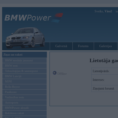
Sveiks,
Viesi!
Ie
Galvenā
Forums
Galerijas
Ziņas un raksti
Lietotāja ga
BMW modeļu jaunumi
BMW testi
Tehnoloģijas & sasniegumi
Lietotājvārds:
Offline
BMW Latvijā
Intereses:
MINI
Rolls-Royce
Ziņojumi forumā:
Pasākumi
Vadāmības tests
Autosports
BMWPower aktuāli
Reklāmas raksti