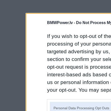
BMWPower.lv -
Do Not Process My
If you wish to opt-out of the
processing of your personal
targeted advertising by us
section to confirm your sel
opt-out request is proces
interest-based ads based o
us or personal information d
your opt-out. You may separ
disclosure of your personal
IAB’s list of downstream pa
Personal Data Processing Opt Outs