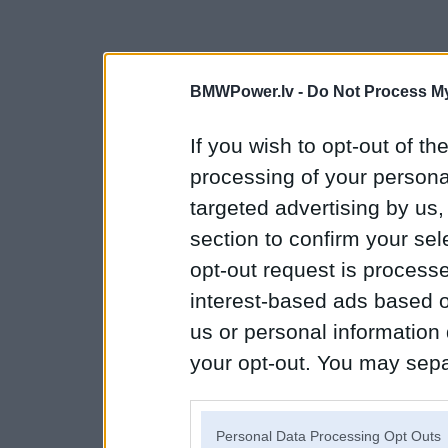
BMWPower.lv -
Do Not Process My
If you wish to opt-out of the
processing of your personal
targeted advertising by us
section to confirm your sel
opt-out request is proces
interest-based ads based o
us or personal information d
your opt-out. You may separ
disclosure of your personal
IAB’s list of downstream pa
Personal Data Processing Opt Outs