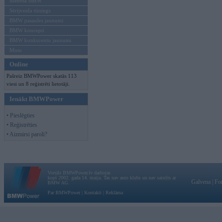
Mēneša BMW
Sērijveida tūnings
BMW pasaules jaunumi
BMW koncepti
BMW konkurentu jaunumi
Moto
Online
Pašreiz BMWPower skatās 113
viesi un 8 reģistrēti lietotāji.
Ienākt BMWPower
• Pieslēgties
• Reģistrēties
• Aizmirsi paroli?
Vortāls BMWPower.lv darbojas
kopš 2002. gada 14. maija. Tas nav auto klubs un nav saistīts ar
Galvena
|
Fo
BMW AG.
Par BMWPower
|
Kontakti
|
Reklāma