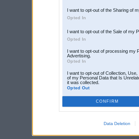
also be disclosed by us to 
I want to opt-out of the Sharing of 
Downstream Participants
th
Opted In
third parties.
I want to opt-out of the Sale of my 
Opted In
I want to opt-out of processing my 
Advertising.
Opted In
I want to opt-out of Collection, Use
of my Personal Data that Is Unrelat
it was collected.
Opted Out
CONFIRM
Data Deletion