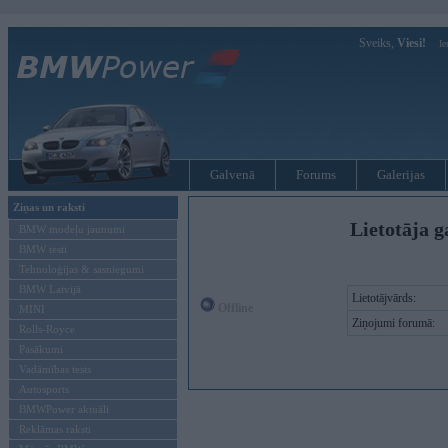
Sveiks,
Viesi!
Ie
Galvenā
Forums
Galerijas
Ziņas un raksti
Lietotāja g
BMW modeļu jaunumi
BMW testi
Tehnoloģijas & sasniegumi
BMW Latvijā
Lietotājvārds:
Offline
MINI
Ziņojumi forumā:
Rolls-Royce
Pasākumi
Vadāmības tests
Autosports
BMWPower aktuāli
Reklāmas raksti