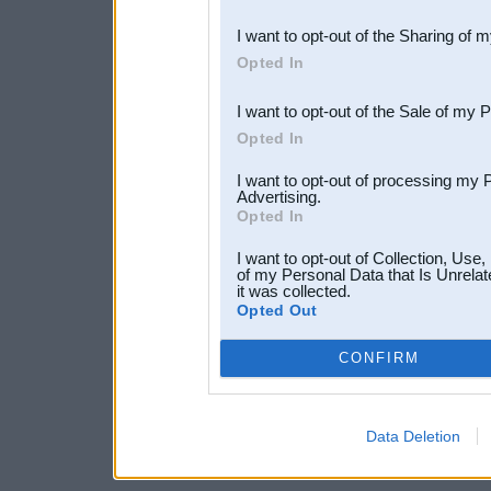
also be disclosed by us to 
I want to opt-out of the Sharing of 
Downstream Participants
th
Opted In
third parties.
I want to opt-out of the Sale of my 
Opted In
I want to opt-out of processing my 
Advertising.
Opted In
I want to opt-out of Collection, Use
of my Personal Data that Is Unrelat
it was collected.
Opted Out
CONFIRM
Data Deletion