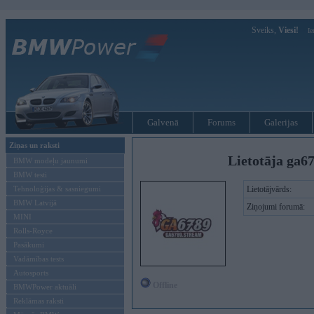
Sveiks,
Viesi!
Ie
Galvenā
Forums
Galerijas
Ziņas un raksti
Lietotāja ga6
BMW modeļu jaunumi
BMW testi
Tehnoloģijas & sasniegumi
Lietotājvārds:
BMW Latvijā
Ziņojumi forumā:
MINI
Rolls-Royce
Pasākumi
Vadāmības tests
Autosports
Offline
BMWPower aktuāli
Reklāmas raksti