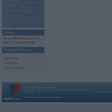
Mēneša BMW
Sērijveida tūnings
BMW pasaules jaunumi
BMW koncepti
BMW konkurentu jaunumi
Moto
Online
Pašreiz BMWPower skatās 119
viesi un 4 reģistrēti lietotāji.
Ienākt BMWPower
• Pieslēgties
• Reģistrēties
• Aizmirsi paroli?
Vortāls BMWPower.lv darbojas
kopš 2002. gada 14. maija. Tas nav auto klubs un nav saistīts ar
Galvena
|
Fo
BMW AG.
Par BMWPower
|
Kontakti
|
Reklāma