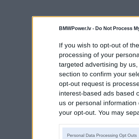
BMWPower.lv -
Do Not Process My
If you wish to opt-out of the
processing of your personal
targeted advertising by us
section to confirm your sel
opt-out request is proces
interest-based ads based o
us or personal information d
your opt-out. You may separ
disclosure of your personal
IAB’s list of downstream pa
Personal Data Processing Opt Outs