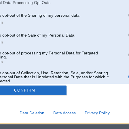
Pēdējie ziņojumi forumā
l Data Processing Opt Outs
[
]
o opt-out of the Sharing of my personal data.
In
o opt-out of the Sale of my Personal Data.
In
to opt-out of processing my Personal Data for Targeted
ing.
In
o opt-out of Collection, Use, Retention, Sale, and/or Sharing
ersonal Data that Is Unrelated with the Purposes for which it
lected.
Out
CONFIRM
 un nav saistīts ar
Galvena
|
Forums
|
Galerijas
|
Reģistrācija
|
Lietotaāji
|
Meklētājs
|
Reklā
Data Deletion
Data Access
Privacy Policy