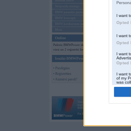
Mēneša BMW
Persona
Sērijveida tūnings
BMW pasaules jaunumi
I want t
BMW koncepti
Opted 
BMW konkurentu jaunumi
Moto
I want t
Online
Opted 
Pašreiz BMWPower skatās 176
viesi un 2 reģistrēti lietotāji.
I want 
Advertis
Ienākt BMWPower
Opted 
• Pieslēgties
• Reģistrēties
I want t
of my P
• Aizmirsi paroli?
was col
Opted 
Vortāls BMWPower.lv darbojas
kopš 2002. gada 14. maija. Tas nav auto klubs
BMW AG.
Par BMWPower
|
Kontakti
|
Reklāma