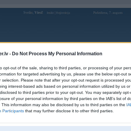
Sveiks,
Viesi!
|
Piektdiena, 7. augusts
Ienākt
Reģistrācija
Forums
Galerijas
Reģistrācija
Lietotāji
Meklētājs
.lv -
Do Not Process My Personal Information
Lietotāja funzy profils
to opt-out of the sale, sharing to third parties, or processing of your per
formation for targeted advertising by us, please use the below opt-out s
Pēdējo reizi manīts: 01. Dec 2009, 14:30
r selection. Please note that after your opt-out request is processed y
eing interest-based ads based on personal information utilized by us or
Lietotājvārds:
funzy
disclosed to third parties prior to your opt-out. You may separately opt-
Pilsēta:
Tukums
losure of your personal information by third parties on the IAB’s list of
Braucu ar:
e34 3.5
. This information may also be disclosed by us to third parties on the
IA
Nodarbošanās:
maacos/straadaaju
Participants
that may further disclose it to other third parties.
Intereses:
e36 m3
Ziņojumi forumā:
9