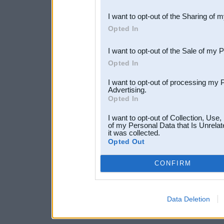
also be disclosed by us to 
I want to opt-out of the Sharing of 
Downstream Participants
th
Opted In
third parties.
I want to opt-out of the Sale of my 
Opted In
I want to opt-out of processing my 
Advertising.
Opted In
I want to opt-out of Collection, Use
of my Personal Data that Is Unrelat
it was collected.
Opted Out
CONFIRM
Data Deletion