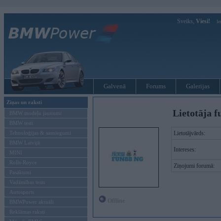
Sveiks,
Viesi!
Ie
Galvenā
Forums
Galerijas
Ziņas un raksti
Lietotāja f
BMW modeļu jaunumi
BMW testi
Tehnoloģijas & sasniegumi
Lietotājvārds:
BMW Latvijā
Intereses:
MINI
Rolls-Royce
Ziņojumi forumā:
Pasākumi
Vadāmības tests
Autosports
Offline
BMWPower aktuāli
Reklāmas raksti