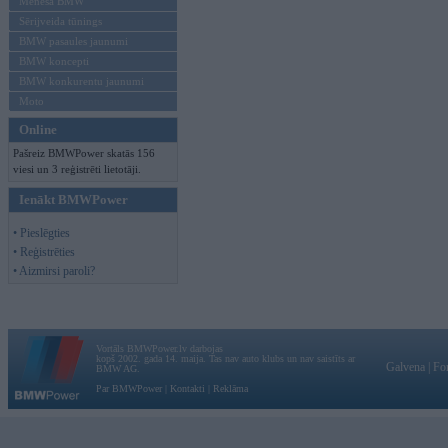
Mēneša BMW
Sērijveida tūnings
BMW pasaules jaunumi
BMW koncepti
BMW konkurentu jaunumi
Moto
Online
Pašreiz BMWPower skatās 156
viesi un 3 reģistrēti lietotāji.
Ienākt BMWPower
• Pieslēgties
• Reģistrēties
• Aizmirsi paroli?
Vortāls BMWPower.lv darbojas
kopš 2002. gada 14. maija. Tas nav auto klubs un nav saistīts ar
Galvena
|
Fo
BMW AG.
Par BMWPower
|
Kontakti
|
Reklāma