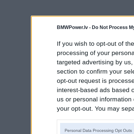
BMWPower.lv -
Do Not Process My
If you wish to opt-out of the
processing of your personal
targeted advertising by us
section to confirm your sel
opt-out request is proces
interest-based ads based o
us or personal information d
your opt-out. You may separ
disclosure of your personal
IAB’s list of downstream pa
Personal Data Processing Opt Outs