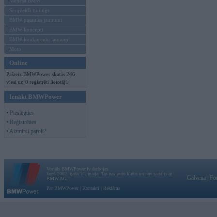
Mēneša BMW
Sērijveida tūnings
BMW pasaules jaunumi
BMW koncepti
BMW konkurentu jaunumi
Moto
Online
Pašreiz BMWPower skatās 246
viesi un 0 reģistrēti lietotāji.
Ienākt BMWPower
• Pieslēgties
• Reģistrēties
• Aizmirsi paroli?
Vortāls BMWPower.lv darbojas
kopš 2002. gada 14. maija. Tas nav auto klubs un nav saistīts ar
Galvena
|
Fo
BMW AG.
Par BMWPower
|
Kontakti
|
Reklāma