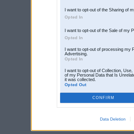
also be disclosed by us to 
I want to opt-out of the Sharing of 
Downstream Participants
th
Opted In
third parties.
I want to opt-out of the Sale of my 
Opted In
I want to opt-out of processing my 
Advertising.
Opted In
I want to opt-out of Collection, Use
of my Personal Data that Is Unrelat
it was collected.
Opted Out
CONFIRM
Data Deletion