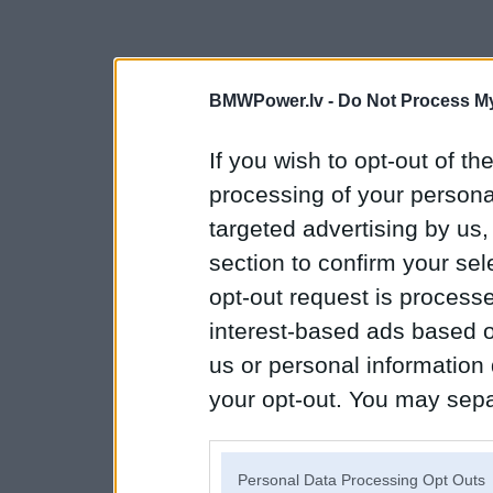
BMWPower.lv -
Do Not Process My
If you wish to opt-out of the
processing of your personal
targeted advertising by us
section to confirm your sel
opt-out request is proces
interest-based ads based o
us or personal information d
your opt-out. You may separ
disclosure of your personal
IAB’s list of downstream pa
Personal Data Processing Opt Outs