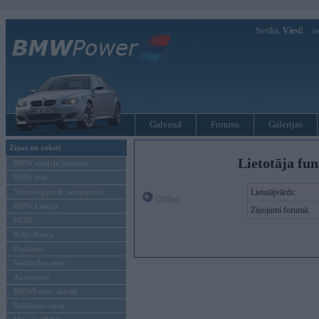
Sveiks,
Viesi!
Ie
Galvenā
Forums
Galerijas
Ziņas un raksti
Lietotāja fu
BMW modeļu jaunumi
BMW testi
Tehnoloģijas & sasniegumi
Lietotājvārds:
Offline
BMW Latvijā
Ziņojumi forumā:
MINI
Rolls-Royce
Pasākumi
Vadāmības tests
Autosports
BMWPower aktuāli
Reklāmas raksti