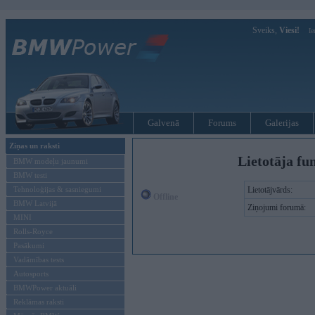
Sveiks,
Viesi!
Ie
Galvenā
Forums
Galerijas
Ziņas un raksti
Lietotāja fu
BMW modeļu jaunumi
BMW testi
Tehnoloģijas & sasniegumi
Lietotājvārds:
Offline
BMW Latvijā
Ziņojumi forumā:
MINI
Rolls-Royce
Pasākumi
Vadāmības tests
Autosports
BMWPower aktuāli
Reklāmas raksti