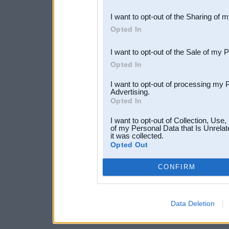
also be disclosed by us to 
I want to opt-out of the Sharing of 
Downstream Participants
th
Opted In
third parties.
I want to opt-out of the Sale of my 
Opted In
I want to opt-out of processing my 
Advertising.
Opted In
I want to opt-out of Collection, Use
of my Personal Data that Is Unrelat
it was collected.
Opted Out
CONFIRM
Data Deletion