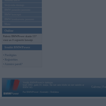
Mēneša BMW
Sērijveida tūnings
BMW pasaules jaunumi
BMW koncepti
BMW konkurentu jaunumi
Moto
Online
Pašreiz BMWPower skatās 157
viesi un 0 reģistrēti lietotāji.
Ienākt BMWPower
• Pieslēgties
• Reģistrēties
• Aizmirsi paroli?
Vortāls BMWPower.lv darbojas
kopš 2002. gada 14. maija. Tas nav auto klubs un nav saistīts ar
Galvena
|
Fo
BMW AG.
Par BMWPower
|
Kontakti
|
Reklāma