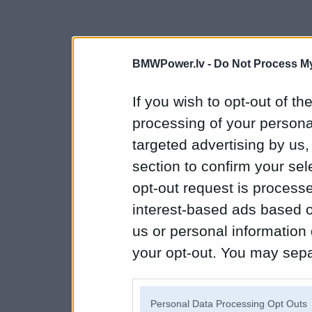
BMWPower.lv -
Do Not Process My
If you wish to opt-out of the
processing of your personal
targeted advertising by us
section to confirm your sel
opt-out request is proces
interest-based ads based o
us or personal information d
your opt-out. You may separ
disclosure of your personal
IAB’s list of downstream pa
Personal Data Processing Opt Outs