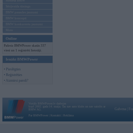
Mēneša BMW
Sērijveida tūnings
BMW pasaules jaunumi
BMW koncepti
BMW konkurentu jaunumi
Moto
Online
Pašreiz BMWPower skatās 337
viesi un 1 reģistrēti lietotāji.
Ienākt BMWPower
• Pieslēgties
• Reģistrēties
• Aizmirsi paroli?
Vortāls BMWPower.lv darbojas
kopš 2002. gada 14. maija. Tas nav auto klubs un nav saistīts ar
Galvena
|
Fo
BMW AG.
Par BMWPower
|
Kontakti
|
Reklāma