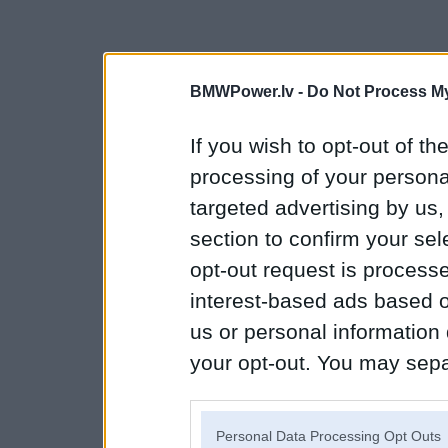
BMWPower.lv -
Do Not Process My
If you wish to opt-out of the
processing of your personal
targeted advertising by us
section to confirm your sel
opt-out request is proces
interest-based ads based o
us or personal information d
your opt-out. You may separ
disclosure of your personal
IAB’s list of downstream pa
Personal Data Processing Opt Outs