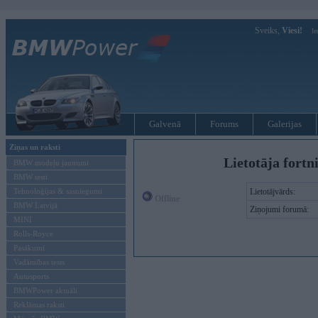
Sveiks,
Viesi!
Ie
Galvenā
Forums
Galerijas
Ziņas un raksti
Lietotāja fortn
BMW modeļu jaunumi
BMW testi
Tehnoloģijas & sasniegumi
Lietotājvārds:
Offline
BMW Latvijā
Ziņojumi forumā:
MINI
Rolls-Royce
Pasākumi
Vadāmības tests
Autosports
BMWPower aktuāli
Reklāmas raksti