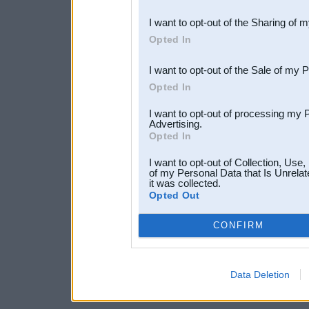
also be disclosed by us to 
I want to opt-out of the Sharing of 
Downstream Participants
th
Opted In
third parties.
I want to opt-out of the Sale of my 
Opted In
I want to opt-out of processing my 
Advertising.
Opted In
I want to opt-out of Collection, Use
of my Personal Data that Is Unrelat
it was collected.
Opted Out
CONFIRM
Data Deletion