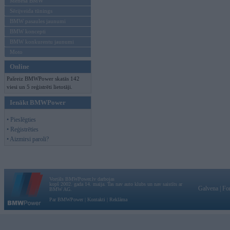
Mēneša BMW
Sērijveida tūnings
BMW pasaules jaunumi
BMW koncepti
BMW konkurentu jaunumi
Moto
Online
Pašreiz BMWPower skatās 142
viesi un 5 reģistrēti lietotāji.
Ienākt BMWPower
• Pieslēgties
• Reģistrēties
• Aizmirsi paroli?
Vortāls BMWPower.lv darbojas
kopš 2002. gada 14. maija. Tas nav auto klubs un nav saistīts ar
Galvena
|
Fo
BMW AG.
Par BMWPower
|
Kontakti
|
Reklāma