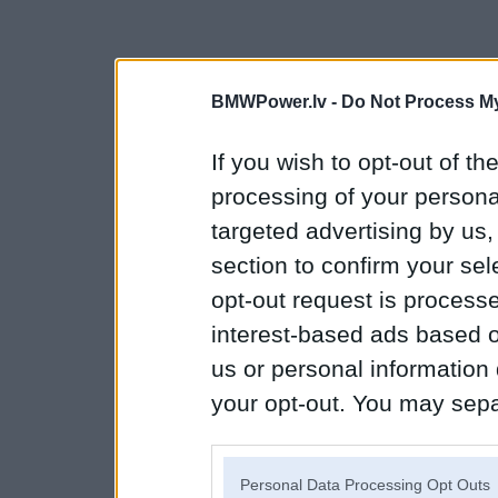
BMWPower.lv -
Do Not Process My
If you wish to opt-out of the
processing of your personal
targeted advertising by us
section to confirm your sel
opt-out request is proces
interest-based ads based o
us or personal information d
your opt-out. You may separ
disclosure of your personal
IAB’s list of downstream pa
Personal Data Processing Opt Outs