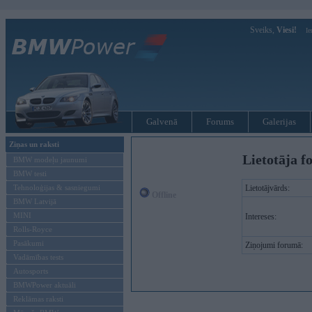
Sveiks,
Viesi!
Ie
Galvenā
Forums
Galerijas
Ziņas un raksti
Lietotāja f
BMW modeļu jaunumi
BMW testi
Tehnoloģijas & sasniegumi
Lietotājvārds:
Offline
BMW Latvijā
MINI
Intereses:
Rolls-Royce
Pasākumi
Ziņojumi forumā:
Vadāmības tests
Autosports
BMWPower aktuāli
Reklāmas raksti