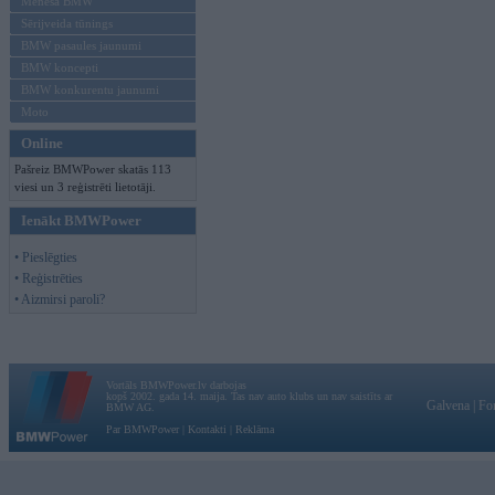
Mēneša BMW
Sērijveida tūnings
BMW pasaules jaunumi
BMW koncepti
BMW konkurentu jaunumi
Moto
Online
Pašreiz BMWPower skatās 113
viesi un 3 reģistrēti lietotāji.
Ienākt BMWPower
• Pieslēgties
• Reģistrēties
• Aizmirsi paroli?
Vortāls BMWPower.lv darbojas
kopš 2002. gada 14. maija. Tas nav auto klubs un nav saistīts ar
Galvena
|
Fo
BMW AG.
Par BMWPower
|
Kontakti
|
Reklāma