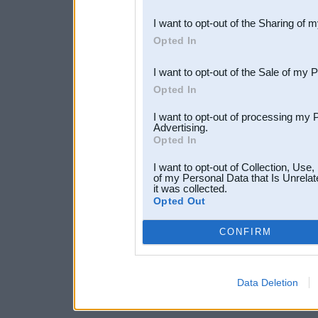
also be disclosed by us to 
I want to opt-out of the Sharing of 
Downstream Participants
th
Opted In
third parties.
I want to opt-out of the Sale of my 
Opted In
I want to opt-out of processing my 
Advertising.
Opted In
I want to opt-out of Collection, Use
of my Personal Data that Is Unrelat
it was collected.
Opted Out
CONFIRM
Data Deletion