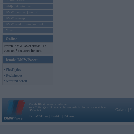
Mēneša BMW
Sērijveida tūnings
BMW pasaules jaunumi
BMW koncepti
BMW konkurentu jaunumi
Moto
Online
Pašreiz BMWPower skatās 115
viesi un 7 reģistrēti lietotāji.
Ienākt BMWPower
• Pieslēgties
• Reģistrēties
• Aizmirsi paroli?
Vortāls BMWPower.lv darbojas
kopš 2002. gada 14. maija. Tas nav auto klubs un nav saistīts ar
Galvena
|
Fo
BMW AG.
Par BMWPower
|
Kontakti
|
Reklāma