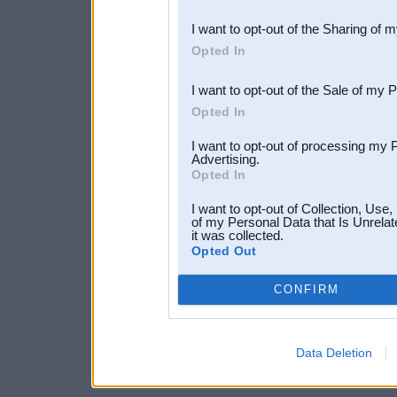
also be disclosed by us to 
I want to opt-out of the Sharing of 
Downstream Participants
th
Opted In
third parties.
I want to opt-out of the Sale of my 
Opted In
I want to opt-out of processing my 
Advertising.
Opted In
I want to opt-out of Collection, Use
of my Personal Data that Is Unrelat
it was collected.
Opted Out
CONFIRM
Data Deletion