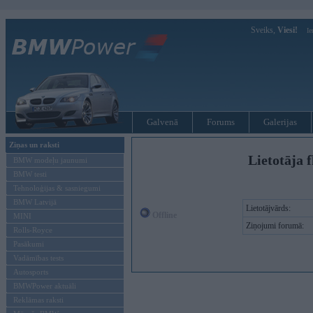
Sveiks,
Viesi!
Ie
Galvenā
Forums
Galerijas
Ziņas un raksti
Lietotāja f
BMW modeļu jaunumi
BMW testi
Tehnoloģijas & sasniegumi
BMW Latvijā
Lietotājvārds:
Offline
MINI
Ziņojumi forumā:
Rolls-Royce
Pasākumi
Vadāmības tests
Autosports
BMWPower aktuāli
Reklāmas raksti