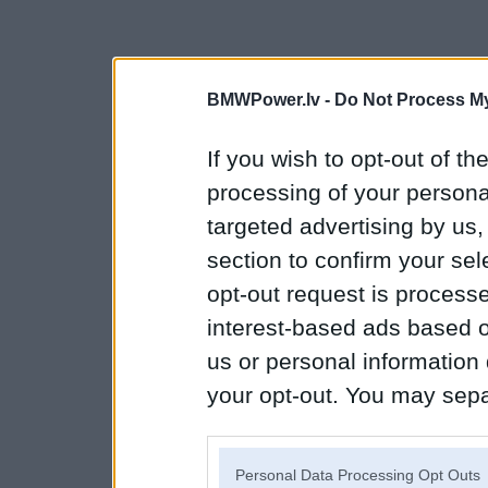
BMWPower.lv -
Do Not Process My
If you wish to opt-out of the
processing of your personal
targeted advertising by us
section to confirm your sel
opt-out request is proces
interest-based ads based o
us or personal information d
your opt-out. You may separ
disclosure of your personal
IAB’s list of downstream pa
Personal Data Processing Opt Outs