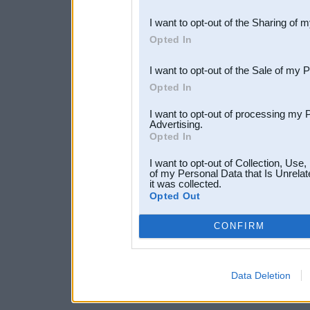
also be disclosed by us to 
I want to opt-out of the Sharing of 
Downstream Participants
th
Opted In
third parties.
I want to opt-out of the Sale of my 
Opted In
I want to opt-out of processing my 
Advertising.
Opted In
I want to opt-out of Collection, Use
of my Personal Data that Is Unrelat
it was collected.
Opted Out
CONFIRM
Data Deletion