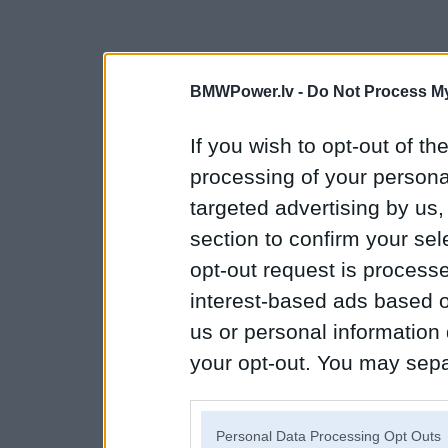
BMWPower.lv -
Do Not Process My
If you wish to opt-out of the
processing of your personal
targeted advertising by us
section to confirm your sel
opt-out request is proces
interest-based ads based o
us or personal information d
your opt-out. You may separ
disclosure of your personal
IAB’s list of downstream pa
Personal Data Processing Opt Outs