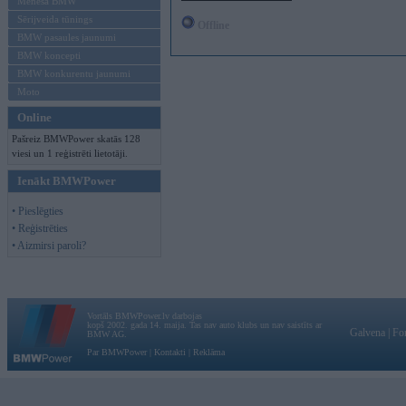
Mēneša BMW
Sērijveida tūnings
Offline
BMW pasaules jaunumi
BMW koncepti
BMW konkurentu jaunumi
Moto
Online
Pašreiz BMWPower skatās 128
viesi un 1 reģistrēti lietotāji.
Ienākt BMWPower
• Pieslēgties
• Reģistrēties
• Aizmirsi paroli?
Vortāls BMWPower.lv darbojas
kopš 2002. gada 14. maija. Tas nav auto klubs un nav saistīts ar
Galvena
|
Fo
BMW AG.
Par BMWPower
|
Kontakti
|
Reklāma