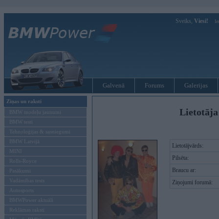
Sveiks,
Viesi!
Ie
Galvenā
Forums
Galerijas
Ziņas un raksti
Lietotāja 
BMW modeļu jaunumi
BMW testi
Tehnoloģijas & sasniegumi
BMW Latvijā
Lietotājvārds:
MINI
Pilsēta:
Rolls-Royce
Braucu ar:
Pasākumi
Vadāmības tests
Ziņojumi forumā:
Autosports
BMWPower aktuāli
Reklāmas raksti