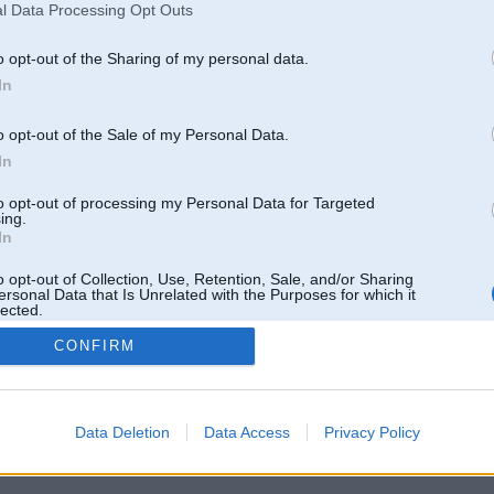
l Data Processing Opt Outs
o opt-out of the Sharing of my personal data.
In
o opt-out of the Sale of my Personal Data.
In
to opt-out of processing my Personal Data for Targeted
ing.
In
o opt-out of Collection, Use, Retention, Sale, and/or Sharing
ersonal Data that Is Unrelated with the Purposes for which it
lected.
Out
CONFIRM
 un nav saistīts ar
Galvena
|
Forums
|
Galerijas
|
Reģistrācija
|
Lietotaāji
|
Meklētājs
|
Reklā
Data Deletion
Data Access
Privacy Policy