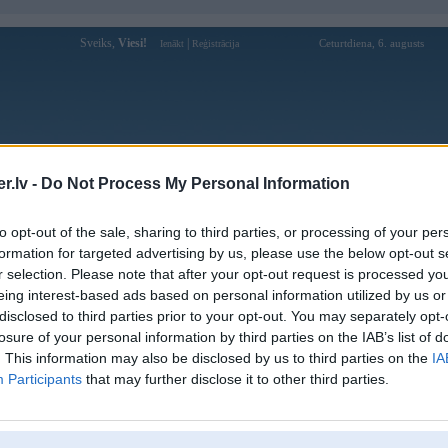
Sveiks,
Viesi!
|
Ceturtdiena, 6. augusts
Ienākt
Reģistrācija
Forums
Galerijas
Reģistrācija
Lietotāji
Meklētājs
.lv -
Do Not Process My Personal Information
Lietotāja five88sacom profils
to opt-out of the sale, sharing to third parties, or processing of your per
formation for targeted advertising by us, please use the below opt-out s
Pēdējo reizi manīts: 12. Apr 2026, 22:51
r selection. Please note that after your opt-out request is processed y
eing interest-based ads based on personal information utilized by us or
Lietotājvārds:
five88sacom
disclosed to third parties prior to your opt-out. You may separately opt-
Ziņojumi forumā:
0
losure of your personal information by third parties on the IAB’s list of
Pēdējie ziņojumi forumā
[
]
. This information may also be disclosed by us to third parties on the
IA
Participants
that may further disclose it to other third parties.