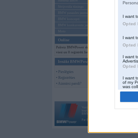
Mēneša BMW
Persona
Sērijveida tūnings
BMW pasaules jaunumi
I want t
BMW koncepti
Opted 
BMW konkurentu jaunumi
Moto
I want t
Online
Opted 
Pašreiz BMWPower skatās 179
viesi un 0 reģistrēti lietotāji.
I want 
Advertis
Ienākt BMWPower
Opted 
• Pieslēgties
• Reģistrēties
I want t
of my P
• Aizmirsi paroli?
was col
Opted 
Vortāls BMWPower.lv darbojas
kopš 2002. gada 14. maija. Tas nav auto klubs
BMW AG.
Par BMWPower
|
Kontakti
|
Reklāma