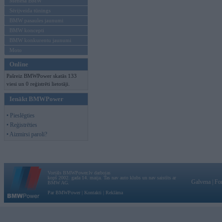
Mēneša BMW
Sērijveida tūnings
BMW pasaules jaunumi
BMW koncepti
BMW konkurentu jaunumi
Moto
Online
Pašreiz BMWPower skatās 133
viesi un 0 reģistrēti lietotāji.
Ienākt BMWPower
• Pieslēgties
• Reģistrēties
• Aizmirsi paroli?
Vortāls BMWPower.lv darbojas
kopš 2002. gada 14. maija. Tas nav auto klubs un nav saistīts ar
Galvena
|
Fo
BMW AG.
Par BMWPower
|
Kontakti
|
Reklāma