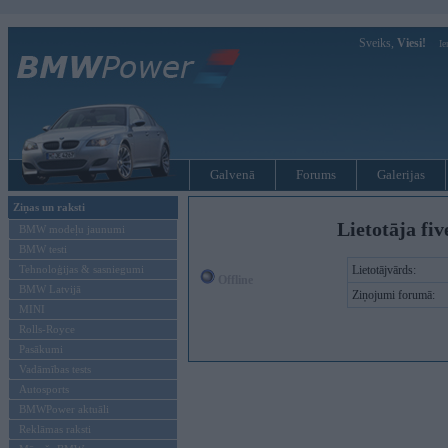
Sveiks,
Viesi!
Ie
Galvenā
Forums
Galerijas
Ziņas un raksti
Lietotāja fiv
BMW modeļu jaunumi
BMW testi
Tehnoloģijas & sasniegumi
Lietotājvārds:
Offline
BMW Latvijā
Ziņojumi forumā:
MINI
Rolls-Royce
Pasākumi
Vadāmības tests
Autosports
BMWPower aktuāli
Reklāmas raksti