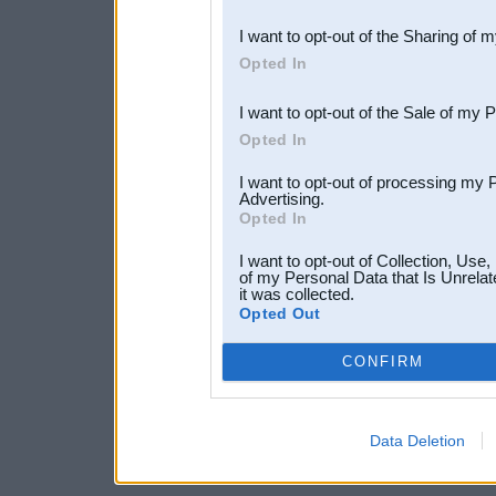
also be disclosed by us to 
I want to opt-out of the Sharing of 
Downstream Participants
th
Opted In
third parties.
I want to opt-out of the Sale of my 
Opted In
I want to opt-out of processing my 
Advertising.
Opted In
I want to opt-out of Collection, Use
of my Personal Data that Is Unrelat
it was collected.
Opted Out
CONFIRM
Data Deletion