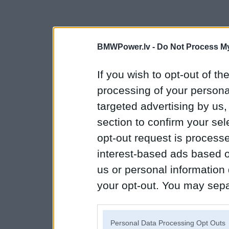
BMWPower.lv -
Do Not Process My
If you wish to opt-out of the
processing of your personal
targeted advertising by us
section to confirm your sel
opt-out request is proces
interest-based ads based o
us or personal information d
your opt-out. You may separ
disclosure of your personal
IAB’s list of downstream pa
Personal Data Processing Opt Outs