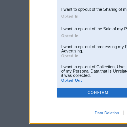
also be disclosed by us to 
I want to opt-out of the Sharing of 
Downstream Participants
th
Opted In
third parties.
I want to opt-out of the Sale of my 
Opted In
I want to opt-out of processing my 
Advertising.
Opted In
I want to opt-out of Collection, Use
of my Personal Data that Is Unrelat
it was collected.
Opted Out
CONFIRM
Data Deletion