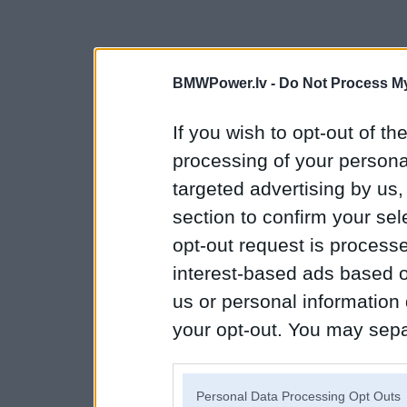
BMWPower.lv -
Do Not Process My
If you wish to opt-out of the
processing of your personal
targeted advertising by us
section to confirm your sel
opt-out request is proces
interest-based ads based o
us or personal information d
your opt-out. You may separ
disclosure of your personal
IAB’s list of downstream pa
Personal Data Processing Opt Outs