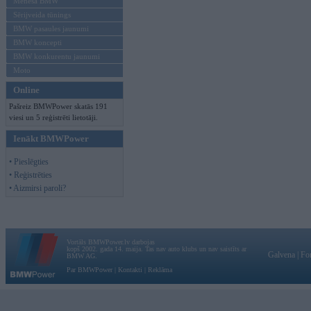
Mēneša BMW
Sērijveida tūnings
BMW pasaules jaunumi
BMW koncepti
BMW konkurentu jaunumi
Moto
Online
Pašreiz BMWPower skatās 191
viesi un 5 reģistrēti lietotāji.
Ienākt BMWPower
• Pieslēgties
• Reģistrēties
• Aizmirsi paroli?
Vortāls BMWPower.lv darbojas
kopš 2002. gada 14. maija. Tas nav auto klubs un nav saistīts ar
Galvena
|
Fo
BMW AG.
Par BMWPower
|
Kontakti
|
Reklāma