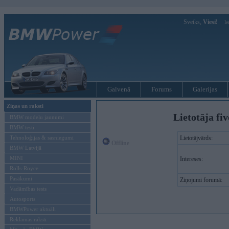
Sveiks,
Viesi!
Ie
Galvenā
Forums
Galerijas
Ziņas un raksti
Lietotāja fi
BMW modeļu jaunumi
BMW testi
Tehnoloģijas & sasniegumi
Lietotājvārds:
Offline
BMW Latvijā
MINI
Intereses:
Rolls-Royce
Pasākumi
Ziņojumi forumā:
Vadāmības tests
Autosports
BMWPower aktuāli
Reklāmas raksti