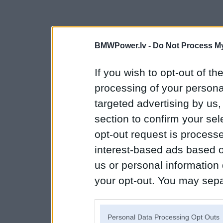
BMWPower.lv -
Do Not Process My
If you wish to opt-out of the
processing of your personal
targeted advertising by us
section to confirm your sel
opt-out request is proces
interest-based ads based o
us or personal information d
your opt-out. You may separ
disclosure of your personal
IAB’s list of downstream pa
Personal Data Processing Opt Outs