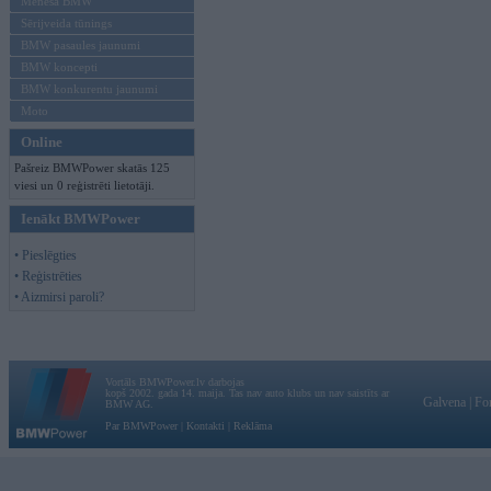
Mēneša BMW
Sērijveida tūnings
BMW pasaules jaunumi
BMW koncepti
BMW konkurentu jaunumi
Moto
Online
Pašreiz BMWPower skatās 125
viesi un 0 reģistrēti lietotāji.
Ienākt BMWPower
• Pieslēgties
• Reģistrēties
• Aizmirsi paroli?
Vortāls BMWPower.lv darbojas
kopš 2002. gada 14. maija. Tas nav auto klubs un nav saistīts ar
Galvena
|
Fo
BMW AG.
Par BMWPower
|
Kontakti
|
Reklāma