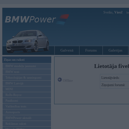
Sveiks,
Viesi!
Ie
Galvenā
Forums
Galerijas
Ziņas un raksti
Lietotāja five
BMW modeļu jaunumi
BMW testi
Tehnoloģijas & sasniegumi
Lietotājvārds:
Offline
BMW Latvijā
Ziņojumi forumā:
MINI
Rolls-Royce
Pasākumi
Vadāmības tests
Autosports
BMWPower aktuāli
Reklāmas raksti