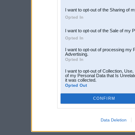
also be disclosed by us to 
I want to opt-out of the Sharing of 
Downstream Participants
th
Opted In
third parties.
I want to opt-out of the Sale of my 
Opted In
I want to opt-out of processing my 
Advertising.
Opted In
I want to opt-out of Collection, Use
of my Personal Data that Is Unrelat
it was collected.
Opted Out
CONFIRM
Data Deletion