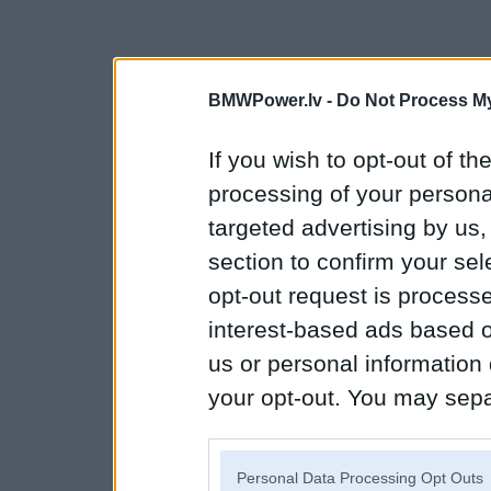
BMWPower.lv -
Do Not Process My
If you wish to opt-out of the
processing of your personal
targeted advertising by us
section to confirm your sel
opt-out request is proces
interest-based ads based o
us or personal information d
your opt-out. You may separ
disclosure of your personal
IAB’s list of downstream pa
Personal Data Processing Opt Outs