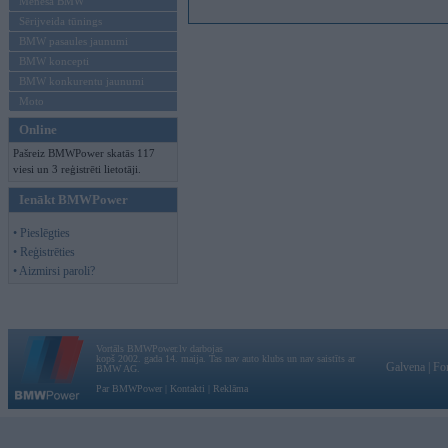
Mēneša BMW
Sērijveida tūnings
BMW pasaules jaunumi
BMW koncepti
BMW konkurentu jaunumi
Moto
Online
Pašreiz BMWPower skatās 117
viesi un 3 reģistrēti lietotāji.
Ienākt BMWPower
• Pieslēgties
• Reģistrēties
• Aizmirsi paroli?
Vortāls BMWPower.lv darbojas
kopš 2002. gada 14. maija. Tas nav auto klubs un nav saistīts ar
Galvena
|
Fo
BMW AG.
Par BMWPower
|
Kontakti
|
Reklāma