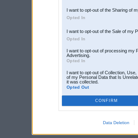
also be disclosed by us to 
I want to opt-out of the Sharing of 
Downstream Participants
th
Opted In
third parties.
I want to opt-out of the Sale of my 
Opted In
I want to opt-out of processing my 
Advertising.
Opted In
I want to opt-out of Collection, Use
of my Personal Data that Is Unrelat
it was collected.
Opted Out
CONFIRM
Data Deletion