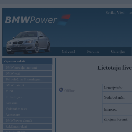
Sveiks,
Viesi!
Ie
Galvenā
Forums
Galerijas
Ziņas un raksti
Lietotāja fiv
BMW modeļu jaunumi
BMW testi
Tehnoloģijas & sasniegumi
BMW Latvijā
Lietotājvārds:
Offline
MINI
Rolls-Royce
Nodarbošanās:
Pasākumi
Vadāmības tests
Intereses:
Autosports
Ziņojumi forumā:
BMWPower aktuāli
Reklāmas raksti