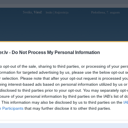
Sveiks,
Viesi!
|
Piektdiena, 7. augusts
Ienākt
Reģistrācija
Forums
Galerijas
Reģistrācija
Lietotāji
Meklētājs
.lv -
Do Not Process My Personal Information
Lietotāja five88boats profils
to opt-out of the sale, sharing to third parties, or processing of your per
formation for targeted advertising by us, please use the below opt-out s
Lietotājvārds:
five88boats
r selection. Please note that after your opt-out request is processed y
eing interest-based ads based on personal information utilized by us or
Ziņojumi forumā:
0
disclosed to third parties prior to your opt-out. You may separately opt-
Pēdējie ziņojumi forumā
[
]
losure of your personal information by third parties on the IAB’s list of
. This information may also be disclosed by us to third parties on the
IA
Participants
that may further disclose it to other third parties.