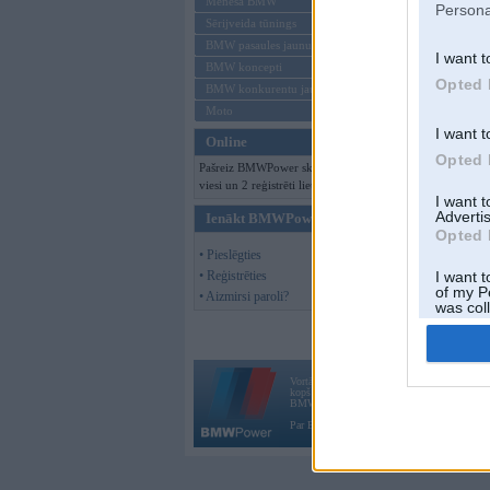
Mēneša BMW
Persona
Sērijveida tūnings
BMW pasaules jaunumi
I want t
BMW koncepti
Opted 
BMW konkurentu jaunumi
Moto
I want t
Online
Opted 
Pašreiz BMWPower skatās 133
viesi un 2 reģistrēti lietotāji.
I want 
Advertis
Ienākt BMWPower
Opted 
• Pieslēgties
• Reģistrēties
I want t
of my P
• Aizmirsi paroli?
was col
Opted 
Vortāls BMWPower.lv darbojas
kopš 2002. gada 14. maija. Tas nav auto klubs
BMW AG.
Par BMWPower
|
Kontakti
|
Reklāma