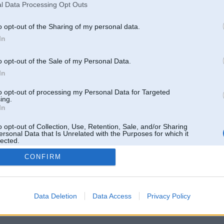
l Data Processing Opt Outs
o opt-out of the Sharing of my personal data.
In
o opt-out of the Sale of my Personal Data.
In
to opt-out of processing my Personal Data for Targeted
ing.
In
o opt-out of Collection, Use, Retention, Sale, and/or Sharing
ersonal Data that Is Unrelated with the Purposes for which it
lected.
Out
CONFIRM
 un nav saistīts ar
Galvena
|
Forums
|
Galerijas
|
Reģistrācija
|
Lietotaāji
|
Meklētājs
|
Reklā
Data Deletion
Data Access
Privacy Policy