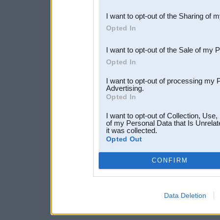
also be disclosed by us to 
I want to opt-out of the Sharing of 
Downstream Participants
th
Opted In
third parties.
I want to opt-out of the Sale of my 
Opted In
I want to opt-out of processing my 
Advertising.
Opted In
I want to opt-out of Collection, Use
of my Personal Data that Is Unrelat
it was collected.
Opted Out
CONFIRM
Data Deletion