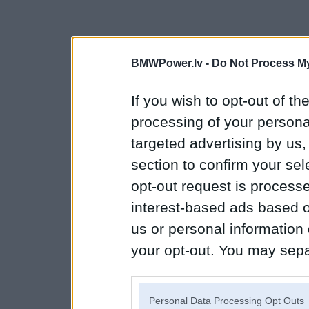
BMWPower.lv -
Do Not Process My
If you wish to opt-out of the
processing of your personal
targeted advertising by us
section to confirm your sel
opt-out request is proces
interest-based ads based o
us or personal information d
your opt-out. You may separ
disclosure of your personal
IAB’s list of downstream pa
Personal Data Processing Opt Outs