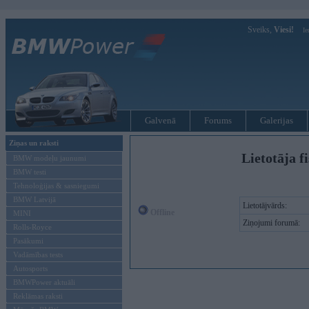
Sveiks,
Viesi!
Ie
Galvenā
Forums
Galerijas
Ziņas un raksti
Lietotāja f
BMW modeļu jaunumi
BMW testi
Tehnoloģijas & sasniegumi
BMW Latvijā
Lietotājvārds:
Offline
MINI
Ziņojumi forumā:
Rolls-Royce
Pasākumi
Vadāmības tests
Autosports
BMWPower aktuāli
Reklāmas raksti