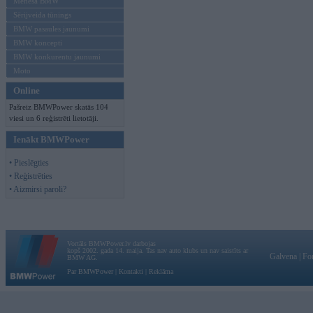
Mēneša BMW
Sērijveida tūnings
BMW pasaules jaunumi
BMW koncepti
BMW konkurentu jaunumi
Moto
Online
Pašreiz BMWPower skatās 104
viesi un 6 reģistrēti lietotāji.
Ienākt BMWPower
• Pieslēgties
• Reģistrēties
• Aizmirsi paroli?
Vortāls BMWPower.lv darbojas
kopš 2002. gada 14. maija. Tas nav auto klubs un nav saistīts ar
Galvena
|
Fo
BMW AG.
Par BMWPower
|
Kontakti
|
Reklāma