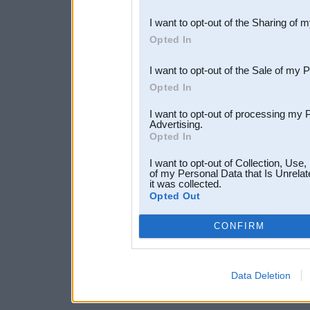
also be disclosed by us to 
I want to opt-out of the Sharing of 
Downstream Participants
th
Opted In
third parties.
I want to opt-out of the Sale of my 
Opted In
I want to opt-out of processing my 
Advertising.
Opted In
I want to opt-out of Collection, Use
of my Personal Data that Is Unrelat
it was collected.
Opted Out
CONFIRM
Data Deletion