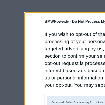
BMWPower.lv -
Do Not Process My
If you wish to opt-out of the
processing of your personal
targeted advertising by us
section to confirm your sel
opt-out request is proces
interest-based ads based o
us or personal information d
your opt-out. You may separ
disclosure of your personal
IAB’s list of downstream pa
Personal Data Processing Opt Outs