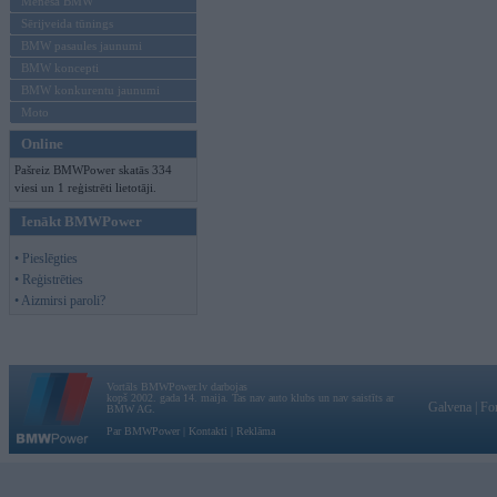
Mēneša BMW
Sērijveida tūnings
BMW pasaules jaunumi
BMW koncepti
BMW konkurentu jaunumi
Moto
Online
Pašreiz BMWPower skatās 334
viesi un 1 reģistrēti lietotāji.
Ienākt BMWPower
• Pieslēgties
• Reģistrēties
• Aizmirsi paroli?
Vortāls BMWPower.lv darbojas
kopš 2002. gada 14. maija. Tas nav auto klubs un nav saistīts ar
Galvena
|
Fo
BMW AG.
Par BMWPower
|
Kontakti
|
Reklāma