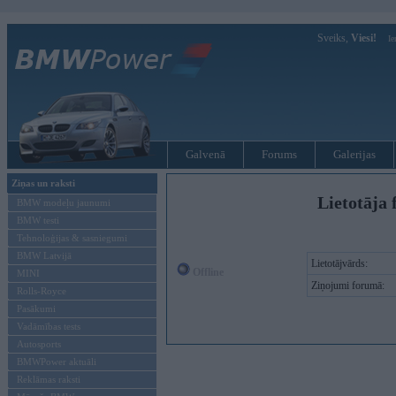
Sveiks,
Viesi!
Ie
Galvenā
Forums
Galerijas
Ziņas un raksti
Lietotāja f
BMW modeļu jaunumi
BMW testi
Tehnoloģijas & sasniegumi
BMW Latvijā
Lietotājvārds:
Offline
MINI
Ziņojumi forumā:
Rolls-Royce
Pasākumi
Vadāmības tests
Autosports
BMWPower aktuāli
Reklāmas raksti