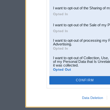
also be disclosed by us to 
I want to opt-out of the Sharing of 
Downstream Participants
th
Opted In
third parties.
I want to opt-out of the Sale of my 
Opted In
I want to opt-out of processing my 
Advertising.
Opted In
I want to opt-out of Collection, Use
of my Personal Data that Is Unrelat
it was collected.
Opted Out
CONFIRM
Data Deletion