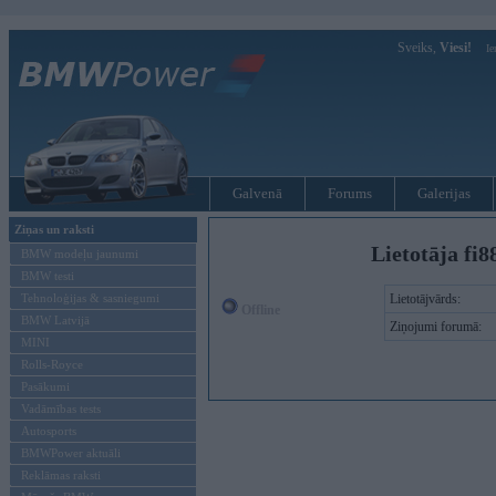
Sveiks,
Viesi!
Ie
Galvenā
Forums
Galerijas
Ziņas un raksti
Lietotāja fi8
BMW modeļu jaunumi
BMW testi
Tehnoloģijas & sasniegumi
Lietotājvārds:
Offline
BMW Latvijā
Ziņojumi forumā:
MINI
Rolls-Royce
Pasākumi
Vadāmības tests
Autosports
BMWPower aktuāli
Reklāmas raksti