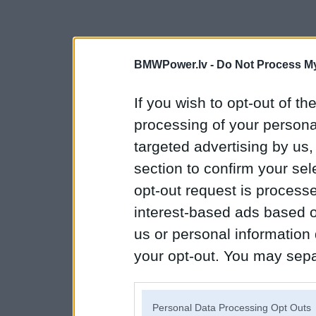
BMWPower.lv -
Do Not Process My
If you wish to opt-out of the
processing of your personal
targeted advertising by us
section to confirm your sel
opt-out request is proces
interest-based ads based o
us or personal information d
your opt-out. You may separ
disclosure of your personal
IAB’s list of downstream pa
Personal Data Processing Opt Outs