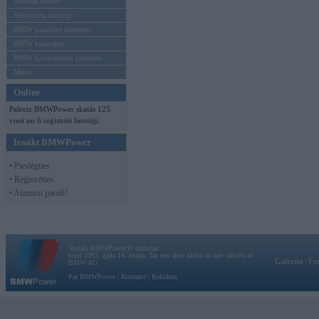
Mēneša BMW
Sērijveida tūnings
BMW pasaules jaunumi
BMW koncepti
BMW konkurentu jaunumi
Moto
Online
Pašreiz BMWPower skatās 125
viesi un 6 reģistrēti lietotāji.
Ienākt BMWPower
• Pieslēgties
• Reģistrēties
• Aizmirsi paroli?
Vortāls BMWPower.lv darbojas
kopš 2002. gada 14. maija. Tas nav auto klubs un nav saistīts ar
Galvena
|
Fo
BMW AG.
Par BMWPower
|
Kontakti
|
Reklāma