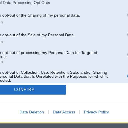
l Data Processing Opt Outs
o opt-out of the Sharing of my personal data.
In
o opt-out of the Sale of my Personal Data.
In
to opt-out of processing my Personal Data for Targeted
ing.
In
o opt-out of Collection, Use, Retention, Sale, and/or Sharing
ersonal Data that Is Unrelated with the Purposes for which it
lected.
Out
CONFIRM
 un nav saistīts ar
Galvena
|
Forums
|
Galerijas
|
Reģistrācija
|
Lietotaāji
|
Meklētājs
|
Reklā
Data Deletion
Data Access
Privacy Policy