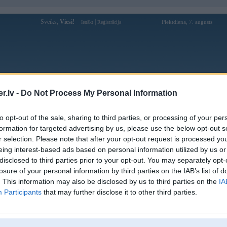
Sveiks,
Viesi!
|
Piektdiena, 7. augusts
Ienākt
Reģistrācija
Forums
Galerijas
Reģistrācija
Lietotāji
Meklētājs
.lv -
Do Not Process My Personal Information
Lietotāja fi88rocks profils
to opt-out of the sale, sharing to third parties, or processing of your per
formation for targeted advertising by us, please use the below opt-out s
Lietotājvārds:
fi88rocks
r selection. Please note that after your opt-out request is processed y
eing interest-based ads based on personal information utilized by us or
Ziņojumi forumā:
0
disclosed to third parties prior to your opt-out. You may separately opt-
Pēdējie ziņojumi forumā
[
]
losure of your personal information by third parties on the IAB’s list of
. This information may also be disclosed by us to third parties on the
IA
Participants
that may further disclose it to other third parties.