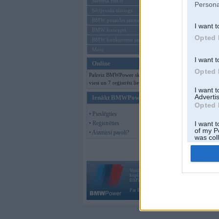
Mēneša BMW
Persona
Sērijveida tūnings
BMW pasaules jaunumi
I want t
BMW koncepti
Opted 
BMW konkurentu jaunumi
Moto
I want t
Online
Opted 
Pašreiz BMWPower skatās 144
viesi un 7 reģistrēti lietotāji.
I want 
Advertis
Ienākt BMWPower
Opted 
• Pieslēgties
• Reģistrēties
I want t
of my P
• Aizmirsi paroli?
was col
Opted 
Vortāls BMWPower.lv darbojas
kopš 2002. gada 14. maija. Tas nav auto klubs
BMW AG.
Par BMWPower
|
Kontakti
|
Reklāma