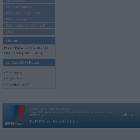
Mēneša BMW
Sērijveida tūnings
BMW pasaules jaunumi
BMW koncepti
BMW konkurentu jaunumi
Moto
Online
Pašreiz BMWPower skatās 314
viesi un 4 reģistrēti lietotāji.
Ienākt BMWPower
• Pieslēgties
• Reģistrēties
• Aizmirsi paroli?
Vortāls BMWPower.lv darbojas
kopš 2002. gada 14. maija. Tas nav auto klubs un nav saistīts ar
Galvena
|
Fo
BMW AG.
Par BMWPower
|
Kontakti
|
Reklāma