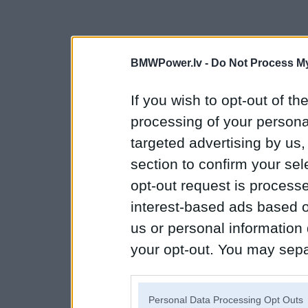
BMWPower.lv -
Do Not Process My
If you wish to opt-out of the
processing of your personal
targeted advertising by us
section to confirm your sel
opt-out request is proces
interest-based ads based o
us or personal information d
your opt-out. You may separ
disclosure of your personal
IAB’s list of downstream pa
Personal Data Processing Opt Outs