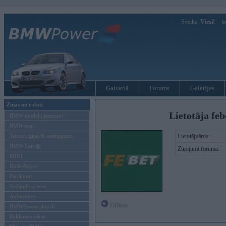
Sveiks,
Viesi!
Ie
Galvenā
Forums
Galerijas
Ziņas un raksti
Lietotāja fe
BMW modeļu jaunumi
BMW testi
Tehnoloģijas & sasniegumi
Lietotājvārds:
BMW Latvijā
Ziņojumi forumā:
MINI
Rolls-Royce
Pasākumi
Vadāmības tests
Autosports
Offline
BMWPower aktuāli
Reklāmas raksti