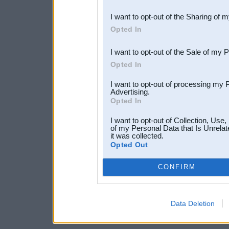
also be disclosed by us to 
I want to opt-out of the Sharing of 
Downstream Participants
th
Opted In
third parties.
I want to opt-out of the Sale of my 
Opted In
I want to opt-out of processing my 
Advertising.
Opted In
I want to opt-out of Collection, Use
of my Personal Data that Is Unrelat
it was collected.
Opted Out
CONFIRM
Data Deletion