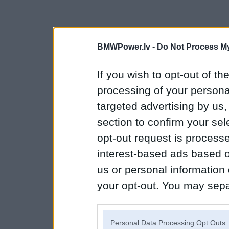
BMWPower.lv -
Do Not Process My
If you wish to opt-out of the
processing of your personal
targeted advertising by us
section to confirm your sel
opt-out request is proces
interest-based ads based o
us or personal information d
your opt-out. You may separ
disclosure of your personal
IAB’s list of downstream pa
Personal Data Processing Opt Outs