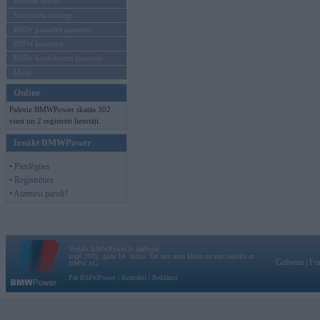
Mēneša BMW
Sērijveida tūnings
BMW pasaules jaunumi
BMW koncepti
BMW konkurentu jaunumi
Moto
Online
Pašreiz BMWPower skatās 302
viesi un 2 reģistrēti lietotāji.
Ienākt BMWPower
• Pieslēgties
• Reģistrēties
• Aizmirsi paroli?
Vortāls BMWPower.lv darbojas
kopš 2002. gada 14. maija. Tas nav auto klubs un nav saistīts ar
Galvena
|
Fo
BMW AG.
Par BMWPower
|
Kontakti
|
Reklāma