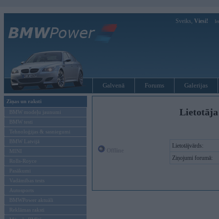
Sveiks,
Viesi!
Ie
Galvenā
Forums
Galerijas
Ziņas un raksti
Lietotāja
BMW modeļu jaunumi
BMW testi
Tehnoloģijas & sasniegumi
BMW Latvijā
Lietotājvārds:
Offline
MINI
Ziņojumi forumā:
Rolls-Royce
Pasākumi
Vadāmības tests
Autosports
BMWPower aktuāli
Reklāmas raksti