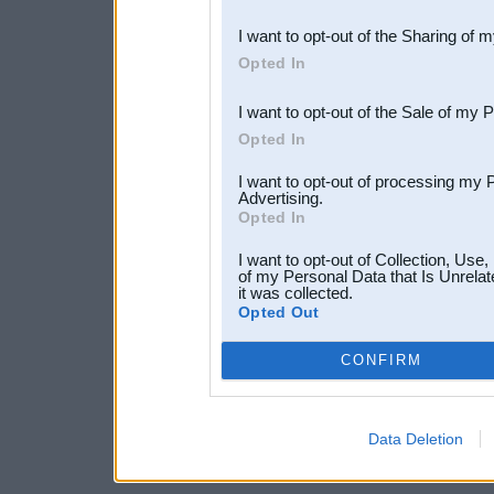
also be disclosed by us to 
I want to opt-out of the Sharing of 
Downstream Participants
th
Opted In
third parties.
I want to opt-out of the Sale of my 
Opted In
I want to opt-out of processing my 
Advertising.
Opted In
I want to opt-out of Collection, Use
of my Personal Data that Is Unrelat
it was collected.
Opted Out
CONFIRM
Data Deletion