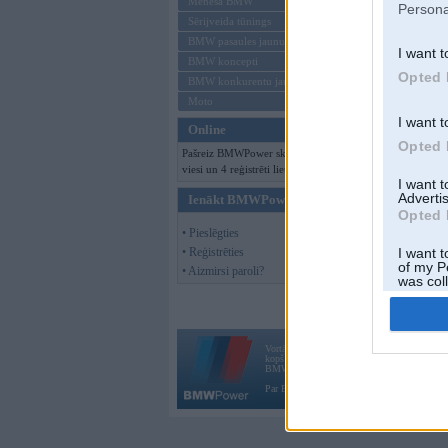
Mēneša BMW
Persona
Sērijveida tūnings
BMW pasaules jaunumi
I want t
BMW koncepti
Opted 
BMW konkurentu jaunumi
Moto
I want t
Online
Opted 
Pašreiz BMWPower skatās 148
viesi un 4 reģistrēti lietotāji.
I want 
Advertis
Ienākt BMWPower
Opted 
• Pieslēgties
• Reģistrēties
I want t
of my P
• Aizmirsi paroli?
was col
Opted 
Vortāls BMWPower.lv darbojas
kopš 2002. gada 14. maija. Tas nav auto klubs
BMW AG.
Par BMWPower
|
Kontakti
|
Reklāma