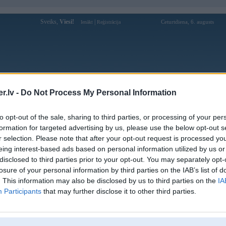
Sveiks,
Viesi!
|
Ceturtdiena, 6. augusts
Ienākt
Reģistrācija
Forums
Galerijas
Reģistrācija
Lietotāji
Meklētājs
.lv -
Do Not Process My Personal Information
Lietotāja fb88ukcom profils
to opt-out of the sale, sharing to third parties, or processing of your per
formation for targeted advertising by us, please use the below opt-out s
Lietotājvārds:
fb88ukcom
r selection. Please note that after your opt-out request is processed y
eing interest-based ads based on personal information utilized by us or
Ziņojumi forumā:
0
disclosed to third parties prior to your opt-out. You may separately opt-
Pēdējie ziņojumi forumā
[
]
losure of your personal information by third parties on the IAB’s list of
. This information may also be disclosed by us to third parties on the
IA
Participants
that may further disclose it to other third parties.