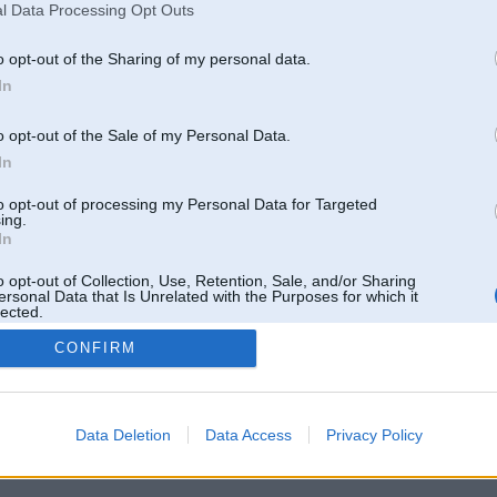
l Data Processing Opt Outs
o opt-out of the Sharing of my personal data.
In
o opt-out of the Sale of my Personal Data.
In
to opt-out of processing my Personal Data for Targeted
ing.
In
o opt-out of Collection, Use, Retention, Sale, and/or Sharing
ersonal Data that Is Unrelated with the Purposes for which it
lected.
Out
CONFIRM
 un nav saistīts ar
Galvena
|
Forums
|
Galerijas
|
Reģistrācija
|
Lietotaāji
|
Meklētājs
|
Reklā
Data Deletion
Data Access
Privacy Policy