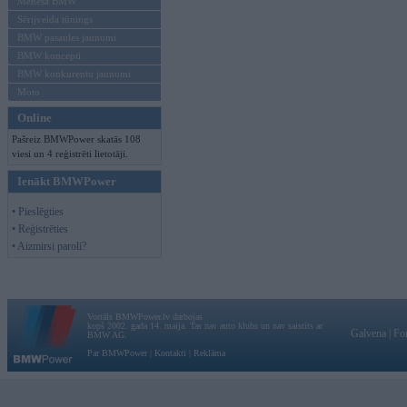
Mēneša BMW
Sērijveida tūnings
BMW pasaules jaunumi
BMW koncepti
BMW konkurentu jaunumi
Moto
Online
Pašreiz BMWPower skatās 108
viesi un 4 reģistrēti lietotāji.
Ienākt BMWPower
• Pieslēgties
• Reģistrēties
• Aizmirsi paroli?
Vortāls BMWPower.lv darbojas
kopš 2002. gada 14. maija. Tas nav auto klubs un nav saistīts ar
Galvena
|
Fo
BMW AG.
Par BMWPower
|
Kontakti
|
Reklāma