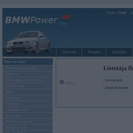
Sveiks,
Viesi!
Ie
Galvenā
Forums
Galerijas
Ziņas un raksti
Lietotāja f
BMW modeļu jaunumi
BMW testi
Tehnoloģijas & sasniegumi
Lietotājvārds:
Offline
BMW Latvijā
Ziņojumi forumā:
MINI
Rolls-Royce
Pasākumi
Vadāmības tests
Autosports
BMWPower aktuāli
Reklāmas raksti