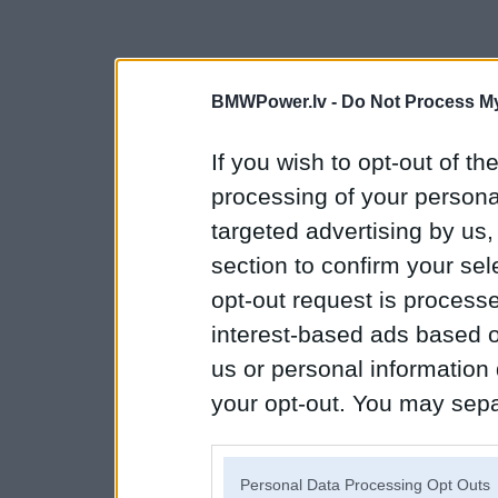
BMWPower.lv -
Do Not Process My
If you wish to opt-out of the
processing of your personal
targeted advertising by us
section to confirm your sel
opt-out request is proces
interest-based ads based o
us or personal information d
your opt-out. You may separ
disclosure of your personal
IAB’s list of downstream pa
Personal Data Processing Opt Outs