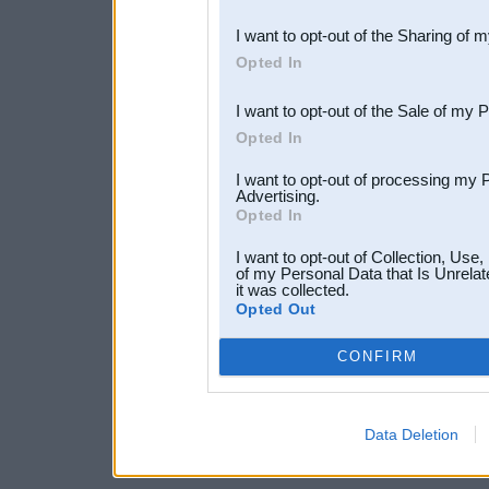
also be disclosed by us to 
I want to opt-out of the Sharing of 
Downstream Participants
th
Opted In
third parties.
I want to opt-out of the Sale of my 
Opted In
I want to opt-out of processing my 
Advertising.
Opted In
I want to opt-out of Collection, Use
of my Personal Data that Is Unrelat
it was collected.
Opted Out
CONFIRM
Data Deletion