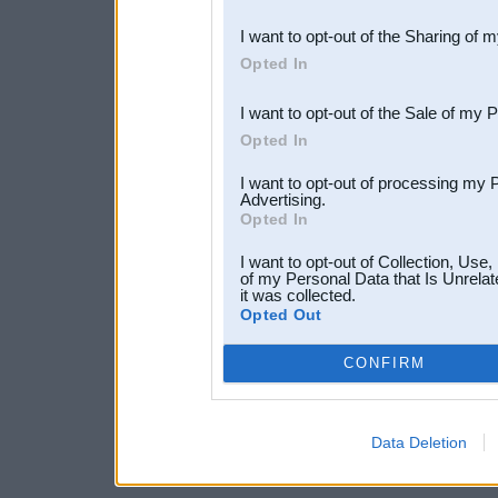
also be disclosed by us to 
I want to opt-out of the Sharing of 
Downstream Participants
th
Opted In
third parties.
I want to opt-out of the Sale of my 
Opted In
I want to opt-out of processing my 
Advertising.
Opted In
I want to opt-out of Collection, Use
of my Personal Data that Is Unrelat
it was collected.
Opted Out
CONFIRM
Data Deletion