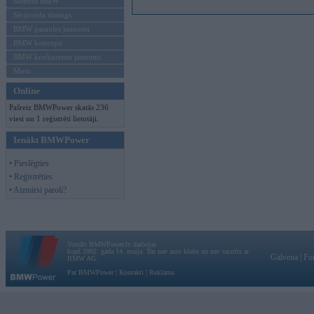
Mēneša BMW
Sērijveida tūnings
BMW pasaules jaunumi
BMW koncepti
BMW konkurentu jaunumi
Moto
Online
Pašreiz BMWPower skatās 236
viesi un 1 reģistrēti lietotāji.
Ienākt BMWPower
• Pieslēgties
• Reģistrēties
• Aizmirsi paroli?
Vortāls BMWPower.lv darbojas
kopš 2002. gada 14. maija. Tas nav auto klubs un nav saistīts ar
Galvena
|
Fo
BMW AG.
Par BMWPower
|
Kontakti
|
Reklāma