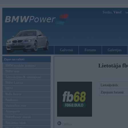
Sveiks,
Viesi!
Ie
Galvenā
Forums
Galerijas
Ziņas un raksti
Lietotāja fb
BMW modeļu jaunumi
BMW testi
Tehnoloģijas & sasniegumi
BMW Latvijā
Lietotājvārds:
MINI
Ziņojumi forumā:
Rolls-Royce
Pasākumi
Vadāmības tests
Autosports
BMWPower aktuāli
Reklāmas raksti
Offline