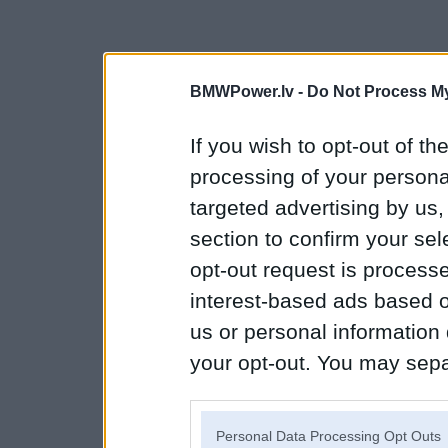
BMWPower.lv -
Do Not Process My
If you wish to opt-out of the
processing of your personal
targeted advertising by us
section to confirm your sel
opt-out request is proces
interest-based ads based o
us or personal information d
your opt-out. You may separ
disclosure of your personal
IAB’s list of downstream pa
Personal Data Processing Opt Outs