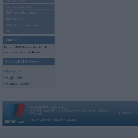
Mēneša BMW
Sērijveida tūnings
BMW pasaules jaunumi
BMW koncepti
BMW konkurentu jaunumi
Moto
Online
Pašreiz BMWPower skatās 131
viesi un 5 reģistrēti lietotāji.
Ienākt BMWPower
• Pieslēgties
• Reģistrēties
• Aizmirsi paroli?
Vortāls BMWPower.lv darbojas
kopš 2002. gada 14. maija. Tas nav auto klubs un nav saistīts ar
Galvena
|
Fo
BMW AG.
Par BMWPower
|
Kontakti
|
Reklāma