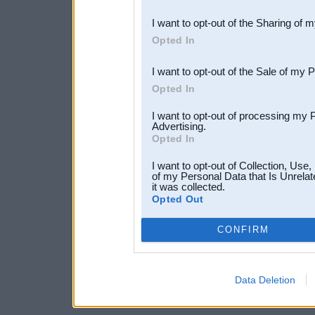
also be disclosed by us to 
I want to opt-out of the Sharing of 
Downstream Participants
th
Opted In
third parties.
I want to opt-out of the Sale of my 
Opted In
I want to opt-out of processing my 
Advertising.
Opted In
I want to opt-out of Collection, Use
of my Personal Data that Is Unrelat
it was collected.
Opted Out
CONFIRM
Data Deletion