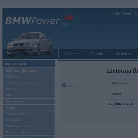
Sveiks,
Viesi!
Ie
Galvenā
Forums
Galerijas
Ziņas un raksti
Lietotāja f
BMW modeļu jaunumi
BMW testi
Tehnoloģijas & sasniegumi
Lietotājvārds:
Offline
BMW Latvijā
Intereses:
MINI
Rolls-Royce
Ziņojumi forumā:
Pasākumi
Vadāmības tests
Autosports
BMWPower aktuāli
Reklāmas raksti