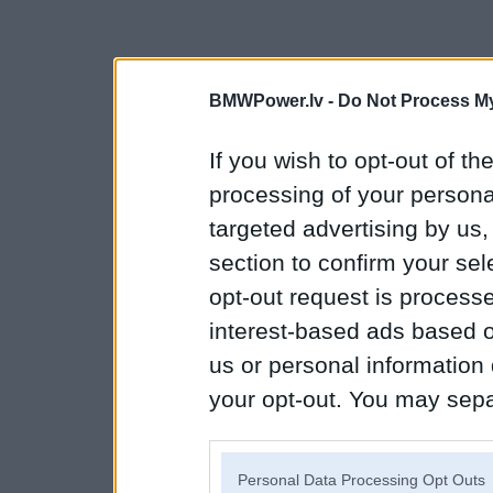
BMWPower.lv -
Do Not Process My
If you wish to opt-out of the
processing of your personal
targeted advertising by us
section to confirm your sel
opt-out request is proces
interest-based ads based o
us or personal information d
your opt-out. You may separ
disclosure of your personal
IAB’s list of downstream pa
Personal Data Processing Opt Outs