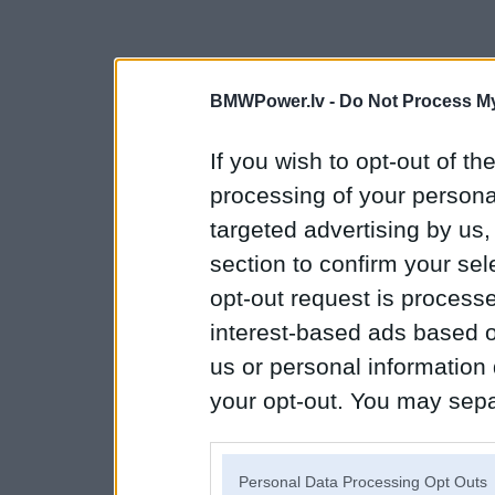
BMWPower.lv -
Do Not Process My
If you wish to opt-out of the
processing of your personal
targeted advertising by us
section to confirm your sel
opt-out request is proces
interest-based ads based o
us or personal information d
your opt-out. You may separ
disclosure of your personal
IAB’s list of downstream pa
Personal Data Processing Opt Outs