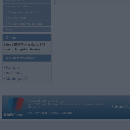
Mēneša BMW
Sērijveida tūnings
BMW pasaules jaunumi
BMW koncepti
BMW konkurentu jaunumi
Moto
Online
Pašreiz BMWPower skatās 175
viesi un 6 reģistrēti lietotāji.
Ienākt BMWPower
• Pieslēgties
• Reģistrēties
• Aizmirsi paroli?
Vortāls BMWPower.lv darbojas
kopš 2002. gada 14. maija. Tas nav auto klubs un nav saistīts ar
Galvena
|
Fo
BMW AG.
Par BMWPower
|
Kontakti
|
Reklāma