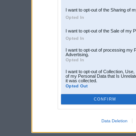
also be disclosed by us to 
I want to opt-out of the Sharing of 
Downstream Participants
th
Opted In
third parties.
I want to opt-out of the Sale of my 
Opted In
I want to opt-out of processing my 
Advertising.
Opted In
I want to opt-out of Collection, Use
of my Personal Data that Is Unrelat
it was collected.
Opted Out
CONFIRM
Data Deletion