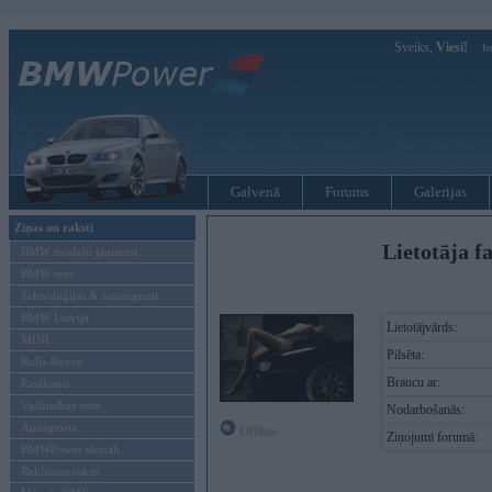
Sveiks,
Viesi!
Ie
Galvenā
Forums
Galerijas
Ziņas un raksti
Lietotāja f
BMW modeļu jaunumi
BMW testi
Tehnoloģijas & sasniegumi
BMW Latvijā
Lietotājvārds:
MINI
Pilsēta:
Rolls-Royce
Braucu ar:
Pasākumi
Vadāmības tests
Nodarbošanās:
Autosports
Offline
Ziņojumi forumā:
BMWPower aktuāli
Reklāmas raksti