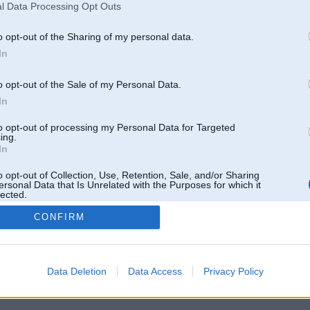
l Data Processing Opt Outs
o opt-out of the Sharing of my personal data.
In
o opt-out of the Sale of my Personal Data.
In
to opt-out of processing my Personal Data for Targeted
ing.
In
o opt-out of Collection, Use, Retention, Sale, and/or Sharing
ersonal Data that Is Unrelated with the Purposes for which it
lected.
Out
CONFIRM
 un nav saistīts ar
Galvena
|
Forums
|
Galerijas
|
Reģistrācija
|
Lietotaāji
|
Meklētājs
|
Reklā
Data Deletion
Data Access
Privacy Policy