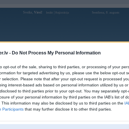
Sveiks,
Viesi!
|
Sestdiena, 8. augusts
Ienākt
Reģistrācija
Forums
Galerijas
Reģistrācija
Lietotāji
Meklētājs
.lv -
Do Not Process My Personal Information
Lietotāja fa88mx profils
to opt-out of the sale, sharing to third parties, or processing of your per
formation for targeted advertising by us, please use the below opt-out s
Pēdējo reizi manīts: 02. Feb 2025, 17:47
r selection. Please note that after your opt-out request is processed y
eing interest-based ads based on personal information utilized by us or
Lietotājvārds:
fa88mx
disclosed to third parties prior to your opt-out. You may separately opt-
Ziņojumi forumā:
0
losure of your personal information by third parties on the IAB’s list of
Pēdējie ziņojumi forumā
[
]
. This information may also be disclosed by us to third parties on the
IA
Participants
that may further disclose it to other third parties.