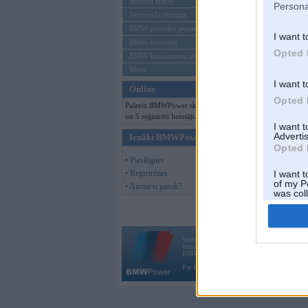
Mēneša BMW
Persona
Sērijveida tūnings
BMW pasaules jaunumi
I want t
BMW koncepti
Opted 
BMW konkurentu jaunumi
Moto
I want t
Online
Opted 
Pašreiz BMWPower skatās 91 viesi
un 5 reģistrēti lietotāji.
I want 
Advertis
Ienākt BMWPower
Opted 
• Pieslēgties
• Reģistrēties
I want t
of my P
• Aizmirsi paroli?
was col
Opted 
Vortāls BMWPower.lv darbojas
kopš 2002. gada 14. maija. Tas nav auto klubs
BMW AG.
Par BMWPower
|
Kontakti
|
Reklāma